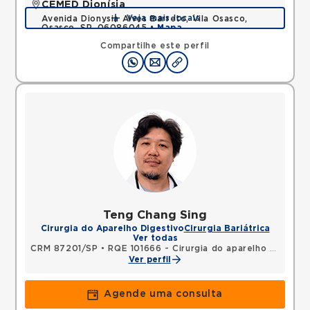
CEMED Dionísia
Veja mais locais
Avenida Dionysia Alves Barreto, Vila Osasco,
Osasco, SP, 06086045 •
Mapa
Compartilhe este perfil
Teng Chang Sing
Cirurgia do Aparelho Digestivo
Cirurgia Bariátrica
Ver todas
CRM 87201/SP
•
RQE 101666 - Cirurgia do aparelho digestivo
Ver perfil
Agende uma consulta