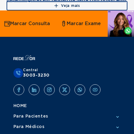
Hepatologistas em Taboão da Serra com Grupo Amil
Veja mais
Agende
Marcar Consulta
Marcar Exame
por
Whatsapp
Central
3003-3230
HOME
Para Pacientes
Para Médicos