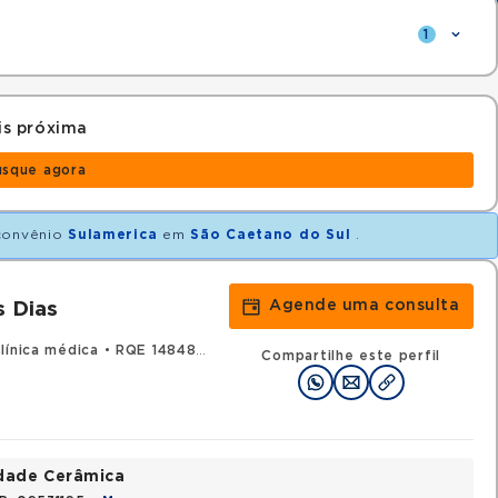
1
s próxima
usque agora
convênio
Sulamerica
em
São Caetano do Sul
.
Agende uma consulta
s Dias
línica médica
•
RQE 148484 - Gastroenterologia
Compartilhe este perfil
idade Cerâmica