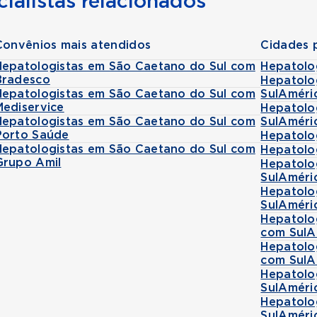
ialistas relacionados
Convênios mais atendidos
Cidades 
Hepatologistas em São Caetano do Sul com
Hepatolo
Bradesco
Hepatolo
Hepatologistas em São Caetano do Sul com
SulAméri
Mediservice
Hepatolo
Hepatologistas em São Caetano do Sul com
SulAméri
Porto Saúde
Hepatolo
Hepatologistas em São Caetano do Sul com
Hepatolo
Grupo Amil
Hepatolo
SulAméri
Hepatolo
SulAméri
Hepatolo
com SulA
Hepatolo
com SulA
Hepatolo
SulAméri
Hepatolo
SulAméri