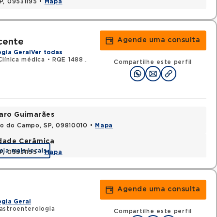
P, 09531195 •
Mapa
Agende uma consulta
cente
gia Geral
Ver todas
línica médica
•
RQE 148850 - Gastroenterologia
Compartilhe este perfil
varo Guimarães
do do Campo, SP, 09810010 •
Mapa
idade Cerâmica
eja mais locais
P, 09531195 •
Mapa
Agende uma consulta
gia Geral
astroenterologia
Compartilhe este perfil