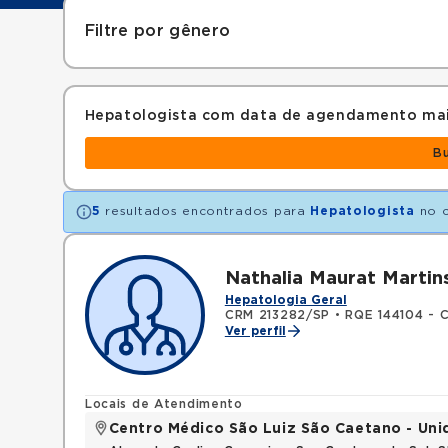
Filtre por gênero
Hepatologista com data de agendamento mai
B
5
resultados encontrados para
Hepatologista
no 
Nathalia Maurat Martin
Hepatologia Geral
CRM 213282/SP
•
RQE 144104 - C
Ver perfil
Locais de Atendimento
Centro Médico São Luiz São Caetano - Un