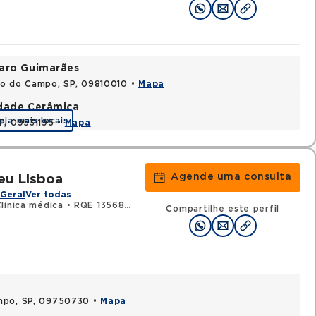
varo Guimarães
do do Campo, SP, 09810010 •
Mapa
idade Cerâmica
eja mais locais
P, 09531195 •
Mapa
Agende uma consulta
eu Lisboa
Geral
Ver todas
Clínica médica
•
RQE 135680 - Gastroenterologia
Compartilhe este perfil
ampo, SP, 09750730 •
Mapa