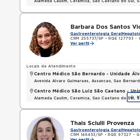
Alameda Caulim, Ceramica, Sao Caetano do Sul, S
Barbara Dos Santos Vi
Gastroenterologia Geral
Hepatolo
CRM 255737/SP
•
RQE 127793 - C
Ver perfil
Locais de Atendimento
Centro Médico São Bernardo - Unidade Ál
Avenida Alvaro Guimaraes, Assuncao, Sao Bernar
Centro Médico São Luiz São Caetano - Un
V
Alameda Caulim, Ceramica, Sao Caetano do Sul, S
Thais Sciulli Provenza
Gastroenterologia Geral
Hepatolo
CRM 146453/SP
•
RQE 97327 - G
Ver perfil