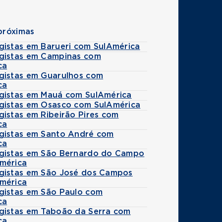
próximas
gistas em Barueri com SulAmérica
gistas em Campinas com
ca
gistas em Guarulhos com
ca
gistas em Mauá com SulAmérica
gistas em Osasco com SulAmérica
gistas em Ribeirão Pires com
ca
gistas em Santo André com
ca
gistas em São Bernardo do Campo
mérica
gistas em São José dos Campos
mérica
gistas em São Paulo com
ca
gistas em Taboão da Serra com
ca