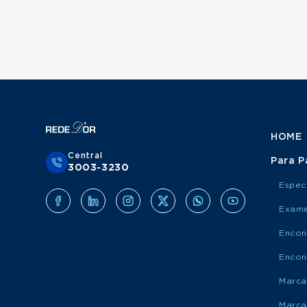
HOME
Central
Para P
3003-3230
Espec
Exame
Encon
Encon
Marca
Marca