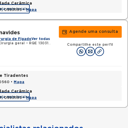
idade Cerâmica
eja mais locais
P, 09531195 •
Mapa
Agende uma consulta
navides
rurgia de Fígado
Ver todas
irurgia geral
•
RQE 130312 - Medicina do tráfego
Compartilhe este perfil
e Tiradentes
30560 •
Mapa
idade Cerâmica
eja mais locais
P, 09531195 •
Mapa