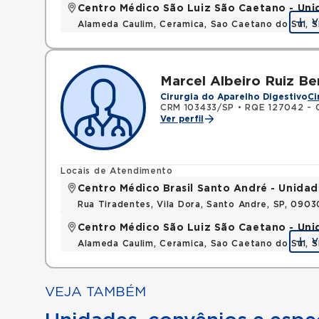
Centro Médico São Luiz São Caetano - Un
V
Alameda Caulim, Ceramica, Sao Caetano do Sul, S
Marcel Albeiro Ruiz Be
Cirurgia do Aparelho Digestivo
Ci
CRM 103433/SP
•
RQE 127042 - C
Ver perfil
Locais de Atendimento
Centro Médico Brasil Santo André - Unidad
Rua Tiradentes, Vila Dora, Santo Andre, SP, 090
Centro Médico São Luiz São Caetano - Un
V
Alameda Caulim, Ceramica, Sao Caetano do Sul, S
VEJA TAMBÉM