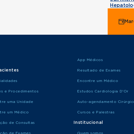
Hepatolo
Mar
App Médicos
acientes
Resultado de Exames
ialidades
Encontre um Médico
s e Procedimentos
Estudos Cardiologia D'Or
tre uma Unidade
Auto-agendamento Cirúrgic
tre um Médico
Cursos e Palestras
Institucional
ção de Consultas
ção de Exames
Quem somos