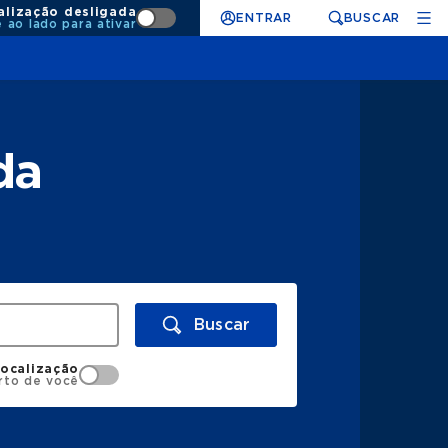
alização desligada
ENTRAR
BUSCAR
e ao lado para ativar
da
Buscar
localização
rto de você