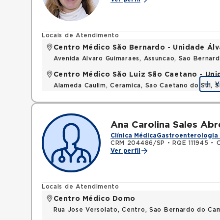
Locais de Atendimento
Centro Médico São Bernardo - Unidade Ál
Avenida Alvaro Guimaraes, Assuncao, Sao Bernar
Centro Médico São Luiz São Caetano - Un
V
Alameda Caulim, Ceramica, Sao Caetano do Sul, S
Ana Carolina Sales Abr
Clínica Médica
Gastroenterologia 
CRM 204486/SP
•
RQE 111945 - 
Ver perfil
Locais de Atendimento
Centro Médico Domo
Rua Jose Versolato, Centro, Sao Bernardo do C