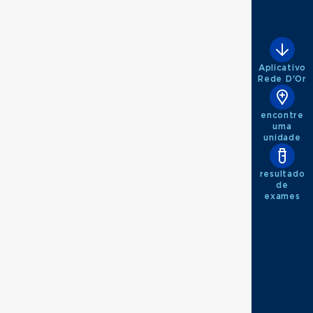
Aplicativo
Rede D'Or
encontre
uma
unidade
resultado
de
exames