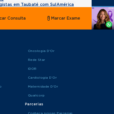
gistas em Taubaté com SulAmérica
Agende
car Consulta
Marcar Exame
por
Whatsapp
Oncologia D'Or
Rede Star
IDOR
Cardiologia D’Or
o
Maternidade D'Or
Qualicorp
Parcerias
Conheça nossas Parcerias