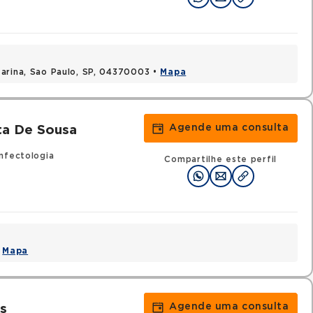
arina, Sao Paulo, SP, 04370003 •
Mapa
Agende uma consulta
ta De Sousa
nfectologia
Compartilhe este perfil
•
Mapa
Agende uma consulta
s