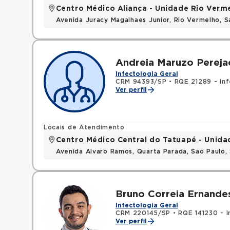
Centro Médico Aliança - Unidade Rio Verm
Avenida Juracy Magalhaes Junior, Rio Vermelho, 
Andreia Maruzo Pereja
Infectologia Geral
CRM 94393/SP
•
RQE 21289 - Inf
Ver perfil
Locais de Atendimento
Centro Médico Central do Tatuapé - Unida
Avenida Alvaro Ramos, Quarta Parada, Sao Paulo
Bruno Correia Ernande
Infectologia Geral
CRM 220145/SP
•
RQE 141230 - I
Ver perfil