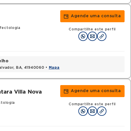
Agende uma consulta
fectologia
Compartilhe este perfil
elho
Salvador, BA, 41940060 •
Mapa
Agende uma consulta
tara Villa Nova
ctologia
Compartilhe este perfil