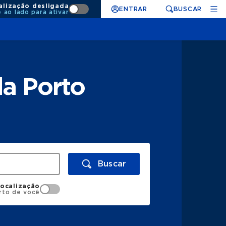
alização desligada
ENTRAR
BUSCAR
e ao lado para ativar
da Porto
Buscar
localização
rto de você