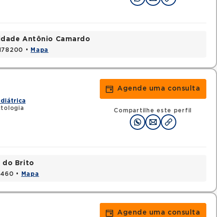
nidade Antônio Camardo
3178200 •
Mapa
Agende uma consulta
diátrica
tologia
Compartilhe este perfil
 do Brito
15460 •
Mapa
Agende uma consulta