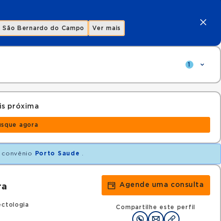
São Bernardo do Campo
Ver mais
1
is próxima
usque agora
 convênio
Porto Saude
.
Agende uma consulta
ra
ectologia
Compartilhe este perfil