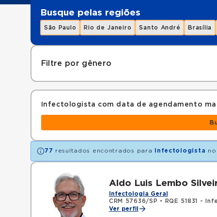
Busque pelas regiões
São Paulo
Rio de Janeiro
Santo André
Brasília
Filtre por gênero
Infectologista com data de agendamento ma
B
77
resultados encontrados para
Infectologista
no
Aldo Luis Lembo Silvei
Infectologia Geral
CRM 57636/SP
•
RQE 51831 - Inf
Ver perfil