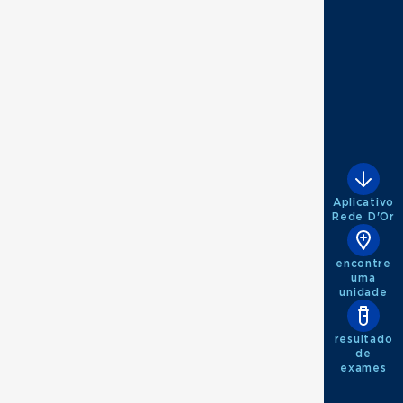
Aplicativo
Rede D'Or
encontre
uma
unidade
resultado
de
exames