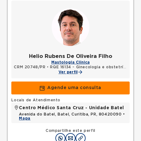
Helio Rubens De Oliveira Filho
Mastologia Clínica
CRM 20748/PR
•
RQE 16134 - Ginecologia e obstetrícia
•
RQE
Ver perfil
Agende uma consulta
Locais de Atendimento
Centro Médico Santa Cruz - Unidade Batel
Avenida do Batel, Batel, Curitiba, PR, 80420090 •
Mapa
Compartilhe este perfil