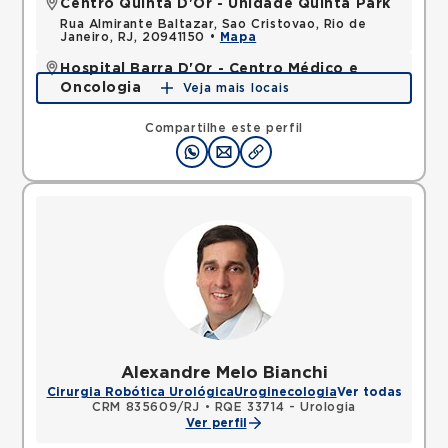
Centro Quinta D'Or - Unidade Quinta Park
Rua Almirante Baltazar, Sao Cristovao, Rio de
Janeiro, RJ, 20941150 •
Mapa
Hospital Barra D'Or - Centro Médico e
Oncologia
Veja mais locais
Avenida Nelson Mufarrej, Barra da Tijuca, Rio de
Janeiro, RJ, 22775050 •
Mapa
Compartilhe este perfil
Alexandre Melo Bianchi
Cirurgia Robótica Urológica
Uroginecologia
Ver todas
CRM 835609/RJ
•
RQE 33714 - Urologia
Ver perfil