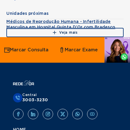
Unidades próximas
Médicos de Reprodução Humana - Infertilidade
Masculina em Hospital Quinta D'Or com Bradesco
Veja mais
Agende
Marcar Consulta
Marcar Exame
por
Whatsapp
Central
3003-3230
HOME