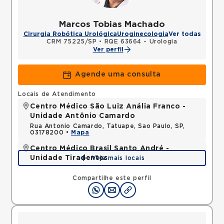
Marcos Tobias Machado
Cirurgia Robótica Urológica
Uroginecologia
Ver todas
CRM 75225/SP
•
RQE 63664 - Urologia
Ver perfil
Agende uma consulta
Locais de Atendimento
Centro Médico São Luiz Anália Franco -
Unidade Antônio Camardo
Rua Antonio Camardo, Tatuape, Sao Paulo, SP,
03178200 •
Mapa
Centro Médico Brasil Santo André -
Unidade Tiradentes
Veja mais locais
Rua Tiradentes, Vila Dora, Santo Andre, SP,
09030560 •
Mapa
Compartilhe este perfil