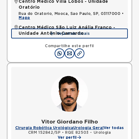
Centro Médico Villa Lobos - Unidade
Oratório
Rua do Oratorio, Mooca, Sao Paulo, SP, 03117000 •
Mapa
Centro Médico São Luiz Anália Franco -
Unidade Antônio Camardo
Veja mais locais
Rua Antonio Camardo, Tatuape, Sao Paulo, SP,
03178200 •
Mapa
Compartilhe este perfil
Vitor Giordano Filho
Cirurgia Robótica Urológica
Urologia Geral
Ver todas
CRM 152842/SP
•
RQE 82503 - Urologia
Ver perfil