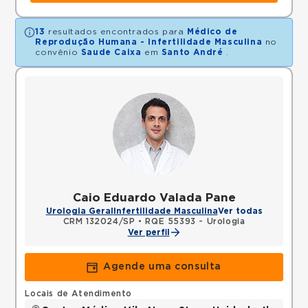
13
resultados encontrados para
Médico de
Reprodução Humana - Infertilidade Masculina
no
convênio
Saude Caixa
em
Santo André
.
Caio Eduardo Valada Pane
Urologia Geral
Infertilidade Masculina
Ver todas
CRM 132024/SP
•
RQE 55393 - Urologia
Ver perfil
Agende uma consulta
Locais de Atendimento