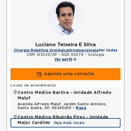
Luciano Teixeira E Silva
Cirurgia Robótica Urológica
Uroginecologia
Ver todas
CRM 145320/SP
•
RQE 66378 - Urologia
Ver perfil
Agende uma consulta
Locais de Atendimento
Centro Médico Bartira - Unidade Alfredo
Maluf
Avenida Alfredo Maluf, Jardim Santo Antonio,
Santo Andre, SP, 09240410 •
Mapa
Centro Médico Ribeirão Pires - Unidade
Major Cardim
Veja mais locais
Rua Major Cardim, Suissa, Ribeirao Pires, SP,