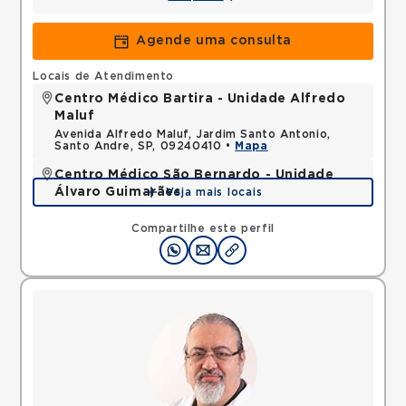
Agende uma consulta
Locais de Atendimento
Centro Médico Bartira - Unidade Alfredo
Maluf
Avenida Alfredo Maluf, Jardim Santo Antonio,
Santo Andre, SP, 09240410 •
Mapa
Centro Médico São Bernardo - Unidade
Álvaro Guimarães
Veja mais locais
Avenida Alvaro Guimaraes, Assuncao, Sao Bernardo
do Campo, SP, 09810010 •
Mapa
Compartilhe este perfil