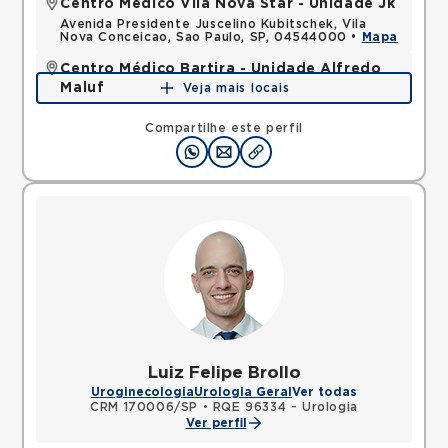
Centro Médico Vila Nova Star - Unidade Jk
Avenida Presidente Juscelino Kubitschek, Vila
Nova Conceicao, Sao Paulo, SP, 04544000 •
Mapa
Centro Médico Bartira - Unidade Alfredo
Maluf
Veja mais locais
Avenida Alfredo Maluf, Jardim Santo Antonio,
Santo Andre, SP, 09240410 •
Mapa
Compartilhe este perfil
Luiz Felipe Brollo
Uroginecologia
Urologia Geral
Ver todas
CRM 170006/SP
•
RQE 96334 - Urologia
Ver perfil