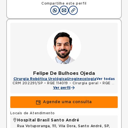
09424250 •
Mapa
Compartilhe este perfil
Felipe De Bulhoes Ojeda
Cirurgia Robótica Urológica
Uroginecologia
Ver todas
CRM 202291/SP
•
RQE 114019 - Cirurgia geral
•
RQE 146538 - Urologia
Ver perfil
Agende uma consulta
Locais de Atendimento
Hospital Brasil Santo André
Rua Votuporanga, 111, Vila Dora, Santo André, SP,