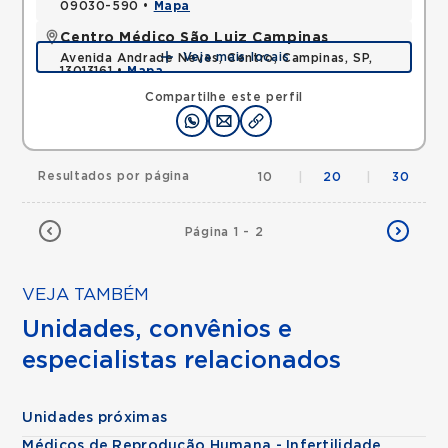
09030-590 •
Mapa
Centro Médico São Luiz Campinas
Veja mais locais
Avenida Andrade Neves, Centro, Campinas, SP,
13013161 •
Mapa
Compartilhe este perfil
Resultados por página
10
|
20
|
30
Página 1 - 2
VEJA TAMBÉM
Unidades, convênios e
especialistas relacionados
Unidades próximas
Médicos de Reprodução Humana - Infertilidade