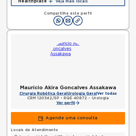
Healthplace
Veja mais locais
Rua Doutor Alceu de Campos Rodrigues, Vila Nova
Conceicao, Sao Paulo, SP, 04544000 •
Mapa
Compartilhe este perfil
Mauricio Akira Goncalves Assakawa
Cirurgia Robótica Geral
Urologia Geral
Ver todas
CRM 120542/SP
•
RQE 40872 - Urologia
Ver perfil
Agende uma consulta
Locais de Atendimento