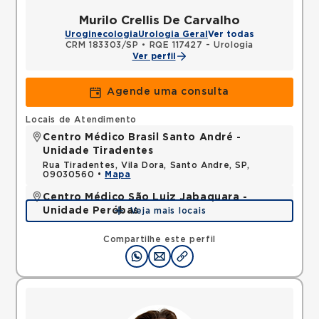
Murilo Crellis De Carvalho
Uroginecologia
Urologia Geral
Ver todas
CRM 183303/SP
•
RQE 117427 - Urologia
Ver perfil
Agende uma consulta
Locais de Atendimento
Centro Médico Brasil Santo André -
Unidade Tiradentes
Rua Tiradentes, Vila Dora, Santo Andre, SP,
09030560 •
Mapa
Centro Médico São Luiz Jabaquara -
Unidade Peróbas
Veja mais locais
Rua das Perobas, Jabaquara, Sao Paulo, SP,
04321120 •
Mapa
Compartilhe este perfil