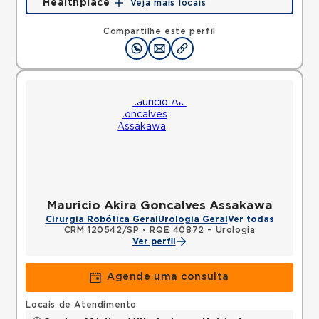
Healthplace
Veja mais locais
Rua Doutor Alceu de Campos Rodrigues, Vila Nova
Conceicao, Sao Paulo, SP, 04544000 •
Mapa
Compartilhe este perfil
Mauricio Akira Goncalves Assakawa
Cirurgia Robótica Geral
Urologia Geral
Ver todas
CRM 120542/SP
•
RQE 40872 - Urologia
Ver perfil
Agende uma consulta
Locais de Atendimento