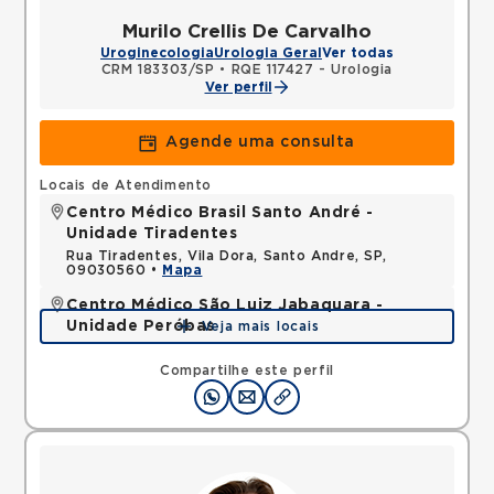
Murilo Crellis De Carvalho
Uroginecologia
Urologia Geral
Ver todas
CRM 183303/SP
•
RQE 117427 - Urologia
Ver perfil
Agende uma consulta
Locais de Atendimento
Centro Médico Brasil Santo André -
Unidade Tiradentes
Rua Tiradentes, Vila Dora, Santo Andre, SP,
09030560 •
Mapa
Centro Médico São Luiz Jabaquara -
Unidade Peróbas
Veja mais locais
Rua das Perobas, Jabaquara, Sao Paulo, SP,
04321120 •
Mapa
Compartilhe este perfil