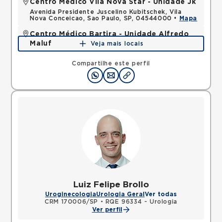
Centro Médico Vila Nova Star - Unidade Jk
Avenida Presidente Juscelino Kubitschek, Vila
Nova Conceicao, Sao Paulo, SP, 04544000 •
Mapa
Centro Médico Bartira - Unidade Alfredo
Maluf
Veja mais locais
Avenida Alfredo Maluf, Jardim Santo Antonio,
Santo Andre, SP, 09240410 •
Mapa
Compartilhe este perfil
Luiz Felipe Brollo
Uroginecologia
Urologia Geral
Ver todas
CRM 170006/SP
•
RQE 96334 - Urologia
Ver perfil