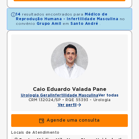
14
resultados encontrados para
Médico de
Reprodução Humana - Infertilidade Masculina
no
convênio
Grupo Amil
em
Santo André
.
Caio Eduardo Valada Pane
Urologia Geral
Infertilidade Masculina
Ver todas
CRM 132024/SP
•
RQE 55393 - Urologia
Ver perfil
Agende uma consulta
Locais de Atendimento