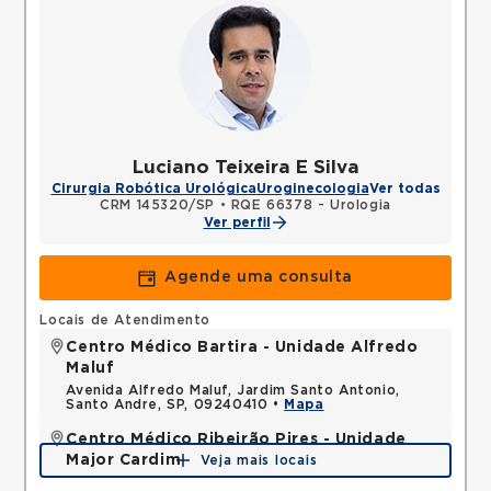
Luciano Teixeira E Silva
Cirurgia Robótica Urológica
Uroginecologia
Ver todas
CRM 145320/SP
•
RQE 66378 - Urologia
Ver perfil
Agende uma consulta
Locais de Atendimento
Centro Médico Bartira - Unidade Alfredo
Maluf
Avenida Alfredo Maluf, Jardim Santo Antonio,
Santo Andre, SP, 09240410 •
Mapa
Centro Médico Ribeirão Pires - Unidade
Major Cardim
Veja mais locais
Rua Major Cardim, Suissa, Ribeirao Pires, SP,