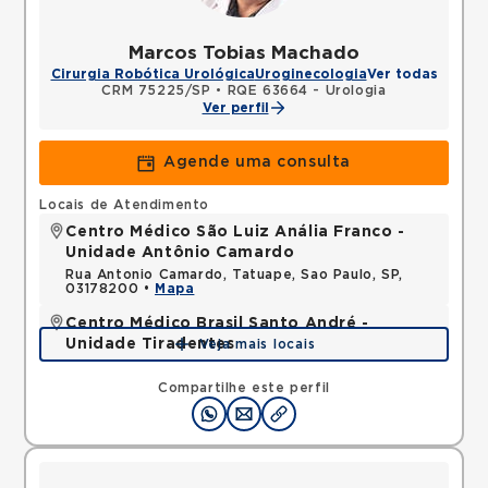
Marcos Tobias Machado
Cirurgia Robótica Urológica
Uroginecologia
Ver todas
CRM 75225/SP
•
RQE 63664 - Urologia
Ver perfil
Agende uma consulta
Locais de Atendimento
Centro Médico São Luiz Anália Franco -
Unidade Antônio Camardo
Rua Antonio Camardo, Tatuape, Sao Paulo, SP,
03178200 •
Mapa
Centro Médico Brasil Santo André -
Unidade Tiradentes
Veja mais locais
Rua Tiradentes, Vila Dora, Santo Andre, SP,
09030560 •
Mapa
Compartilhe este perfil