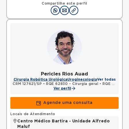
09424250 •
Mapa
Compartilhe este perfil
Pericles Rios Auad
Cirurgia Robótica Urológica
Uroginecologia
Ver todas
CRM 127621/SP
•
RQE 62830 - Cirurgia geral
•
RQE 62831 - Urologia
Ver perfil
Agende uma consulta
Locais de Atendimento
Centro Médico Bartira - Unidade Alfredo
Maluf