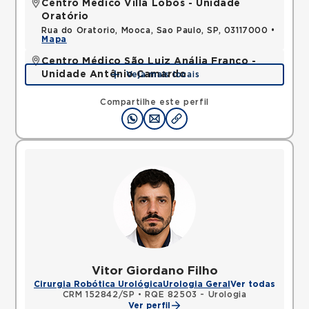
Centro Médico Villa Lobos - Unidade
Oratório
Rua do Oratorio, Mooca, Sao Paulo, SP, 03117000 •
Mapa
Centro Médico São Luiz Anália Franco -
Unidade Antônio Camardo
Veja mais locais
Rua Antonio Camardo, Tatuape, Sao Paulo, SP,
03178200 •
Mapa
Compartilhe este perfil
Vitor Giordano Filho
Cirurgia Robótica Urológica
Urologia Geral
Ver todas
CRM 152842/SP
•
RQE 82503 - Urologia
Ver perfil