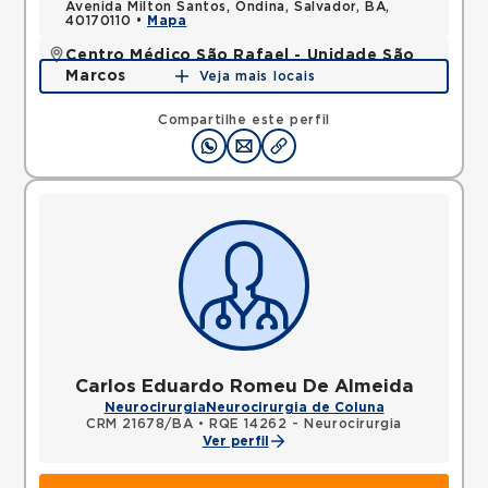
Avenida Milton Santos, Ondina, Salvador, BA,
40170110 •
Mapa
Centro Médico São Rafael - Unidade São
Marcos
Veja mais locais
Rua Sao Rafael, Sao Marcos, Salvador, BA,
41253190 •
Mapa
Compartilhe este perfil
Carlos Eduardo Romeu De Almeida
Neurocirurgia
Neurocirurgia de Coluna
CRM 21678/BA
•
RQE 14262 - Neurocirurgia
Ver perfil