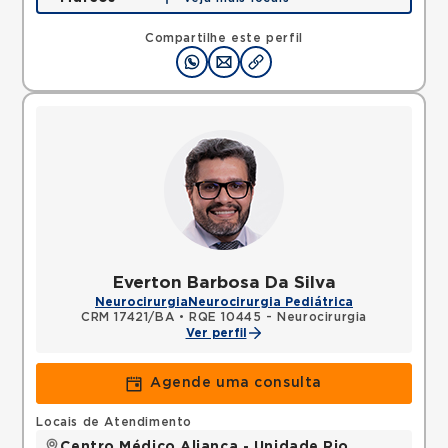
Rua Sao Rafael, Sao Marcos, Salvador, BA,
41253190 •
Mapa
Compartilhe este perfil
Everton Barbosa Da Silva
Neurocirurgia
Neurocirurgia Pediátrica
CRM 17421/BA
•
RQE 10445 - Neurocirurgia
Ver perfil
Agende uma consulta
Locais de Atendimento
Centro Médico Aliança - Unidade Rio