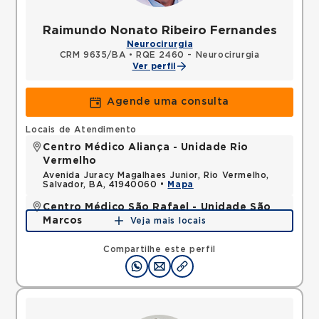
Raimundo Nonato Ribeiro Fernandes
Neurocirurgia
CRM 9635/BA
•
RQE 2460 - Neurocirurgia
Ver perfil
Agende uma consulta
Locais de Atendimento
Centro Médico Aliança - Unidade Rio
Vermelho
Avenida Juracy Magalhaes Junior, Rio Vermelho,
Salvador, BA, 41940060 •
Mapa
Centro Médico São Rafael - Unidade São
Marcos
Veja mais locais
Rua Sao Rafael, Sao Marcos, Salvador, BA,
41253190 •
Mapa
Compartilhe este perfil