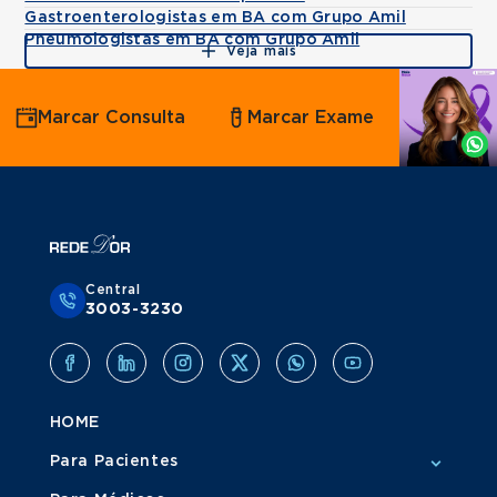
Gastroenterologistas em BA com Grupo Amil
Pneumologistas em BA com Grupo Amil
Veja mais
Agende
Marcar Consulta
Marcar Exame
por
Whatsapp
Central
3003-3230
HOME
Para Pacientes