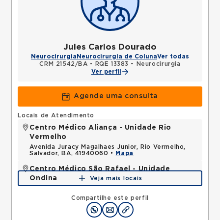
Jules Carlos Dourado
Neurocirurgia
Neurocirurgia de Coluna
Ver todas
CRM 21542/BA
•
RQE 13383 - Neurocirurgia
Ver perfil
Agende uma consulta
Locais de Atendimento
Centro Médico Aliança - Unidade Rio
Vermelho
Avenida Juracy Magalhaes Junior, Rio Vermelho,
Salvador, BA, 41940060 •
Mapa
Centro Médico São Rafael - Unidade
Ondina
Veja mais locais
Avenida Milton Santos, Ondina, Salvador, BA,
40170110 •
Mapa
Compartilhe este perfil