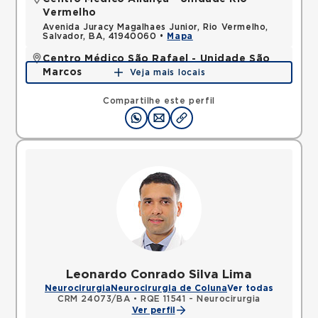
Vermelho
Avenida Juracy Magalhaes Junior, Rio Vermelho,
Salvador, BA, 41940060 •
Mapa
Centro Médico São Rafael - Unidade São
Marcos
Veja mais locais
Rua Sao Rafael, Sao Marcos, Salvador, BA,
41253190 •
Mapa
Compartilhe este perfil
Leonardo Conrado Silva Lima
Neurocirurgia
Neurocirurgia de Coluna
Ver todas
CRM 24073/BA
•
RQE 11541 - Neurocirurgia
Ver perfil