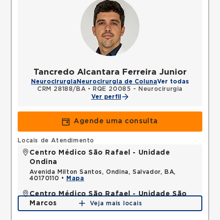
Tancredo Alcantara Ferreira Junior
Neurocirurgia
Neurocirurgia de Coluna
Ver todas
CRM 28188/BA
•
RQE 20085 - Neurocirurgia
Ver perfil
Agende uma consulta
Locais de Atendimento
Centro Médico São Rafael - Unidade
Ondina
Avenida Milton Santos, Ondina, Salvador, BA,
40170110 •
Mapa
Centro Médico São Rafael - Unidade São
Marcos
Veja mais locais
Rua Sao Rafael, Sao Marcos, Salvador, BA,
41253190 •
Mapa