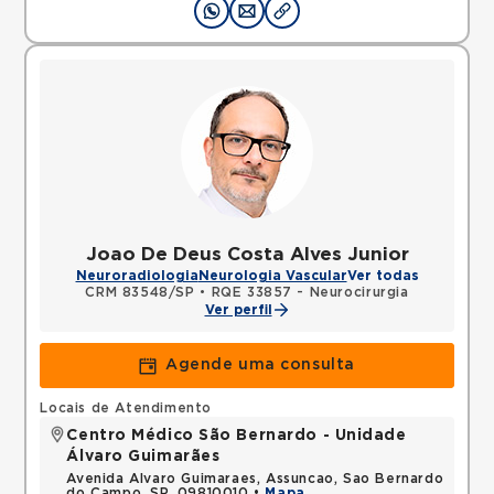
Joao De Deus Costa Alves Junior
Neuroradiologia
Neurologia Vascular
Ver todas
CRM 83548/SP
•
RQE 33857 - Neurocirurgia
Ver perfil
Agende uma consulta
Locais de Atendimento
Centro Médico São Bernardo - Unidade
Álvaro Guimarães
Avenida Alvaro Guimaraes, Assuncao, Sao Bernardo
do Campo, SP, 09810010 •
Mapa