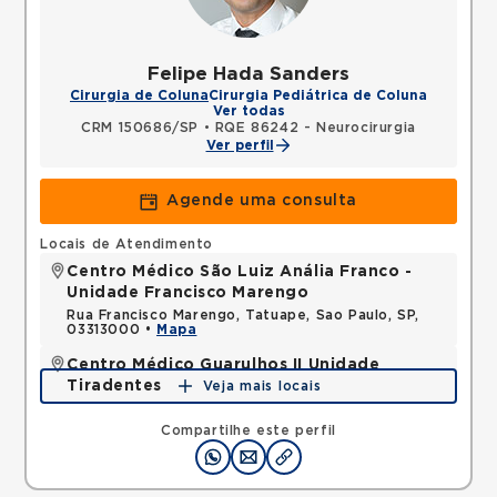
Felipe Hada Sanders
Cirurgia de Coluna
Cirurgia Pediátrica de Coluna
Ver todas
CRM 150686/SP
•
RQE 86242 - Neurocirurgia
Ver perfil
Agende uma consulta
Locais de Atendimento
Centro Médico São Luiz Anália Franco -
Unidade Francisco Marengo
Rua Francisco Marengo, Tatuape, Sao Paulo, SP,
03313000 •
Mapa
Centro Médico Guarulhos II Unidade
Tiradentes
Veja mais locais
Avenida Tiradentes, Jardim Guarulhos, Guarulhos,
SP, 07090000 •
Mapa
Compartilhe este perfil