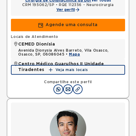
Cirurgia de Coluna
Clínica da Dor
Ver todas
CRM 195062/SP
•
RQE 112356 - Neurocirurgia
Ver perfil
Agende uma consulta
Locais de Atendimento
CEMED Dionísia
Avenida Dionysia Alves Barreto, Vila Osasco,
Osasco, SP, 06086045 •
Mapa
Centro Médico Guarulhos II Unidade
Tiradentes
Veja mais locais
Avenida Tiradentes, Jardim Guarulhos, Guarulhos,
SP, 07090000 •
Mapa
Compartilhe este perfil