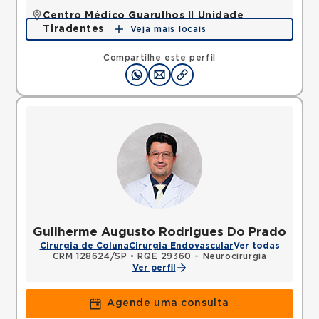
Centro Médico Guarulhos II Unidade
Tiradentes
Veja mais locais
Avenida Tiradentes, Jardim Guarulhos, Guarulhos,
SP, 07090000 •
Mapa
Compartilhe este perfil
Guilherme Augusto Rodrigues Do Prado
Cirurgia de Coluna
Cirurgia Endovascular
Ver todas
CRM 128624/SP
•
RQE 29360 - Neurocirurgia
Ver perfil
Agende uma consulta