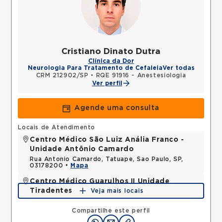
Cristiano Dinato Dutra
Clínica da Dor
Neurologia Para Tratamento de Cefaleia
Ver todas
CRM 212902/SP
•
RQE 91916 - Anestesiologia
Ver perfil
Agende uma consulta
Locais de Atendimento
Centro Médico São Luiz Anália Franco -
Unidade Antônio Camardo
Rua Antonio Camardo, Tatuape, Sao Paulo, SP,
03178200 •
Mapa
Centro Médico Guarulhos II Unidade
Tiradentes
Veja mais locais
Avenida Tiradentes, Jardim Guarulhos, Guarulhos,
SP, 07090000 •
Mapa
Compartilhe este perfil