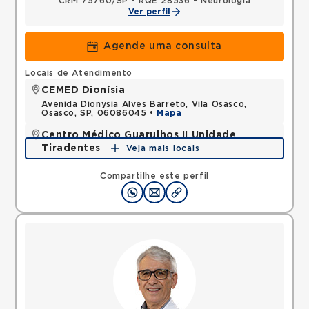
CRM 75760/SP
•
RQE 28536 - Neurologia
Ver perfil
Agende uma consulta
Locais de Atendimento
CEMED Dionísia
Avenida Dionysia Alves Barreto, Vila Osasco,
Osasco, SP, 06086045 •
Mapa
Centro Médico Guarulhos II Unidade
Tiradentes
Veja mais locais
Avenida Tiradentes, Jardim Guarulhos, Guarulhos,
SP, 07090000 •
Mapa
Compartilhe este perfil