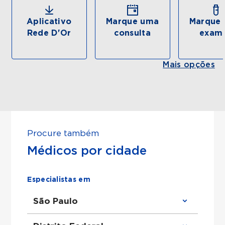
Aplicativo
Marque uma
Marque 
Rede D'Or
consulta
exam
Mais opções
Procure também
Médicos por cidade
Especialistas em
São Paulo
Clínico Geral em São Paulo