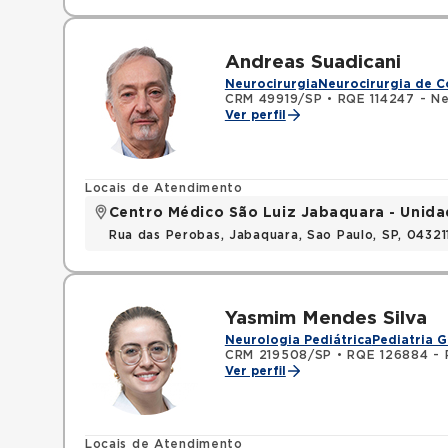
Andreas Suadicani
Neurocirurgia
Neurocirurgia de C
CRM 49919/SP
•
RQE 114247 - Ne
Ver perfil
Locais de Atendimento
Centro Médico São Luiz Jabaquara - Unid
Rua das Perobas, Jabaquara, Sao Paulo, SP, 0432
Yasmim Mendes Silva
Neurologia Pediátrica
Pediatria G
CRM 219508/SP
•
RQE 126884 - 
Ver perfil
Locais de Atendimento