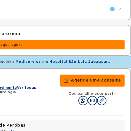
1
 próxima
usque agora
onvênio
Mediservice
em
Hospital São Luiz Jabaquara
.
Agende uma consulta
Movimento
Ver todas
urologia
Compartilhe este perfil
ade Peróbas