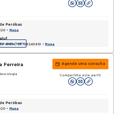
ade Peróbas
1120 •
Mapa
aluf
eja mais locais
nto Andre, SP, 09240410 •
Mapa
Agende uma consulta
a Ferreira
Neurologia
Compartilhe este perfil
ade Peróbas
1120 •
Mapa