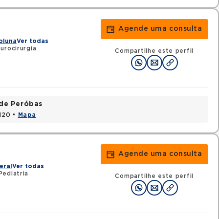
Agende uma consulta
oluna
Ver todas
urocirurgia
Compartilhe este perfil
ade Peróbas
1120 •
Mapa
Agende uma consulta
eral
Ver todas
Pediatria
Compartilhe este perfil