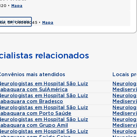
1120 •
Mapa
eja mais locais
asco, SP, 06086045 •
Mapa
ialistas relacionados
Convênios mais atendidos
Locais p
Neurologistas em Hospital São Luiz
Neurolog
Jabaquara com SulAmérica
Mediserv
Neurologistas em Hospital São Luiz
Neurolog
Jabaquara com Bradesco
Mediserv
Neurologistas em Hospital São Luiz
Neurolog
Jabaquara com Porto Saúde
Mediserv
Neurologistas em Hospital São Luiz
Neurolog
Jabaquara com Grupo Amil
Mediserv
Neurologistas em Hospital São Luiz
Neurolog