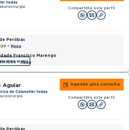
Ver todas
eurocirurgia
Compartilhe este perfil
ade Peróbas
1120 •
Mapa
nidade Francisco Marengo
eja mais locais
03313000 •
Mapa
Agende uma consulta
e Aguiar
trica de Coluna
Ver todas
urocirurgia
Compartilhe este perfil
ade Peróbas