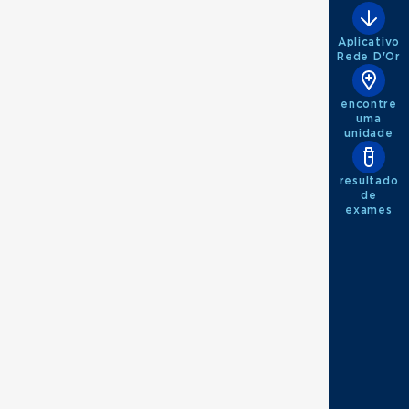
Aplicativo
Rede D'Or
encontre
uma
unidade
resultado
de
exames