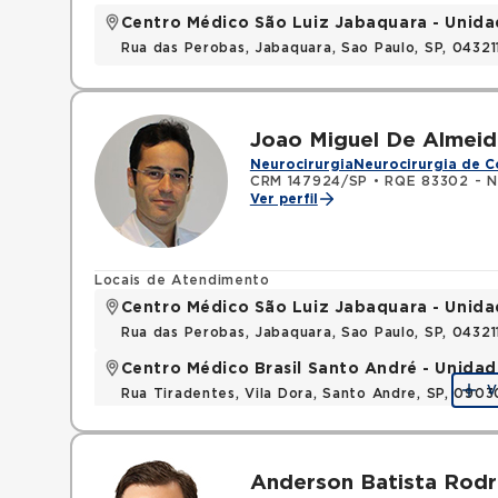
Centro Médico São Luiz Jabaquara - Unida
Rua das Perobas, Jabaquara, Sao Paulo, SP, 0432
Joao Miguel De Almeida
Neurocirurgia
Neurocirurgia de C
CRM 147924/SP
•
RQE 83302 - N
Ver perfil
Locais de Atendimento
Centro Médico São Luiz Jabaquara - Unid
Rua das Perobas, Jabaquara, Sao Paulo, SP, 0432
Centro Médico Brasil Santo André - Unidad
V
Rua Tiradentes, Vila Dora, Santo Andre, SP, 090
Anderson Batista Rodr