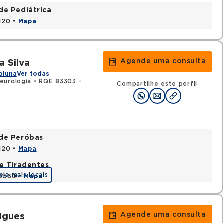
de Pediátrica
1120 •
Mapa
Agende uma consulta
 Silva
oluna
Ver todas
eurologia
•
RQE 83303 - Neurocirurgia
Compartilhe este perfil
ade Peróbas
1120 •
Mapa
e Tiradentes
eja mais locais
30560 •
Mapa
Agende uma consulta
igues