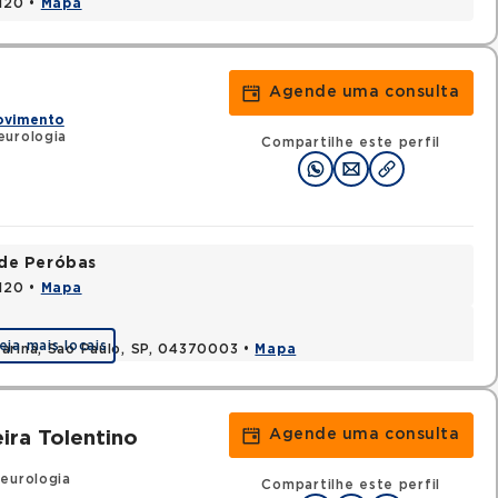
1120 •
Mapa
Agende uma consulta
Movimento
eurologia
Compartilhe este perfil
ade Peróbas
1120 •
Mapa
eja mais locais
arina, Sao Paulo, SP, 04370003 •
Mapa
Agende uma consulta
ira Tolentino
eurologia
Compartilhe este perfil