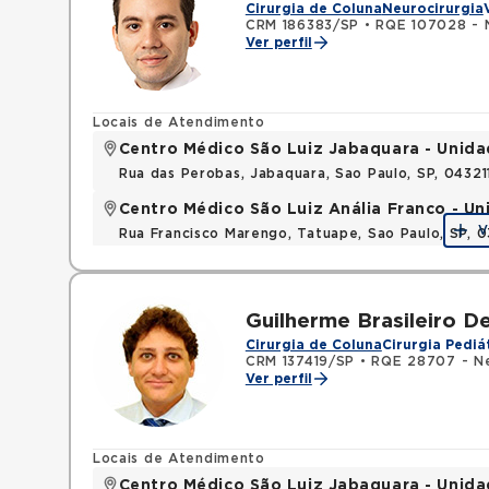
Cirurgia de Coluna
Neurocirurgia
CRM 186383/SP
•
RQE 107028 - N
Ver perfil
Locais de Atendimento
Centro Médico São Luiz Jabaquara - Unid
Rua das Perobas, Jabaquara, Sao Paulo, SP, 0432
Centro Médico São Luiz Anália Franco - U
V
Rua Francisco Marengo, Tatuape, Sao Paulo, SP, 
Guilherme Brasileiro D
Cirurgia de Coluna
Cirurgia Pediá
CRM 137419/SP
•
RQE 28707 - Ne
Ver perfil
Locais de Atendimento
Centro Médico São Luiz Jabaquara - Unid