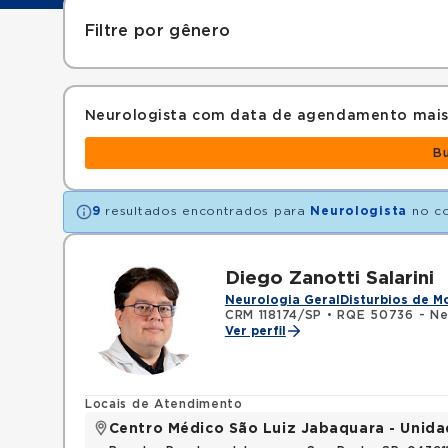
Filtre por gênero
Neurologista com data de agendamento mais
B
9
resultados encontrados para
Neurologista
no c
Diego Zanotti Salarini
Neurologia Geral
Disturbios de 
CRM 118174/SP
•
RQE 50736 - Ne
Ver perfil
Locais de Atendimento
Centro Médico São Luiz Jabaquara - Unid