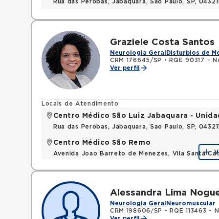
Rua das Perobas, Jabaquara, Sao Paulo, SP, 0432
Graziele Costa Santos
Neurologia Geral
Disturbios de 
CRM 176645/SP
•
RQE 90317 - N
Ver perfil
Locais de Atendimento
Centro Médico São Luiz Jabaquara - Unid
Rua das Perobas, Jabaquara, Sao Paulo, SP, 0432
Centro Médico São Remo
V
Avenida Joao Barreto de Menezes, Vila Santa Cat
Alessandra Lima Nogue
Neurologia Geral
Neuromuscular
CRM 198606/SP
•
RQE 113463 - N
Ver perfil