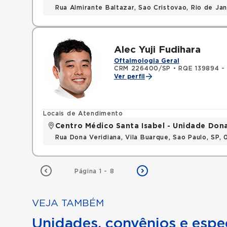
Rua Almirante Baltazar, Sao Cristovao, Rio de Ja
Alec Yuji Fudihara
Oftalmologia Geral
CRM 226400/SP
•
RQE 139894 -
Ver perfil
Locais de Atendimento
Centro Médico Santa Isabel - Unidade Don
Rua Dona Veridiana, Vila Buarque, Sao Paulo, SP,
Página 1 - 8
VEJA TAMBÉM
Unidades, convênios e espec