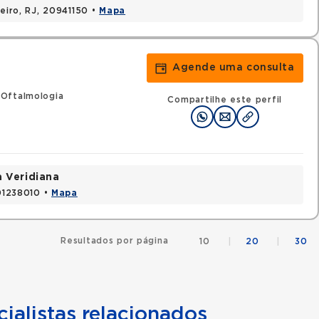
neiro, RJ, 20941150 •
Mapa
Agende uma consulta
 Oftalmologia
Compartilhe este perfil
a Veridiana
 01238010 •
Mapa
Resultados por página
10
|
20
|
30
ialistas relacionados