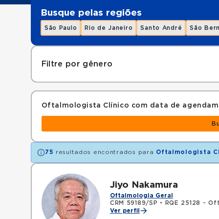
Busque pelas regiões
São Paulo
Rio de Janeiro
Santo André
São Ber
Filtre por gênero
Oftalmologista Clínico com data de agendam
B
75
resultados encontrados para
Oftalmologista C
Jiyo Nakamura
Oftalmologia Geral
CRM 59189/SP
•
RQE 25128 - Of
Ver perfil