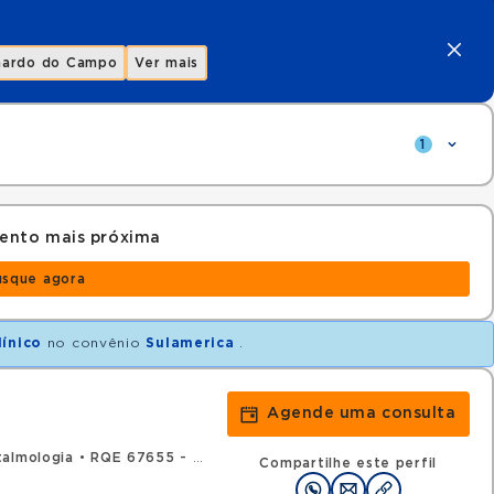
nardo do Campo
Ver mais
1
ento mais próxima
usque agora
línico
no convênio
Sulamerica
.
Agende uma consulta
talmologia
•
RQE 67655 - Medicina do trabalho
Compartilhe este perfil