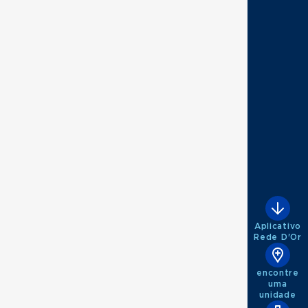
Aplicativo
Rede D'Or
encontre
uma
unidade