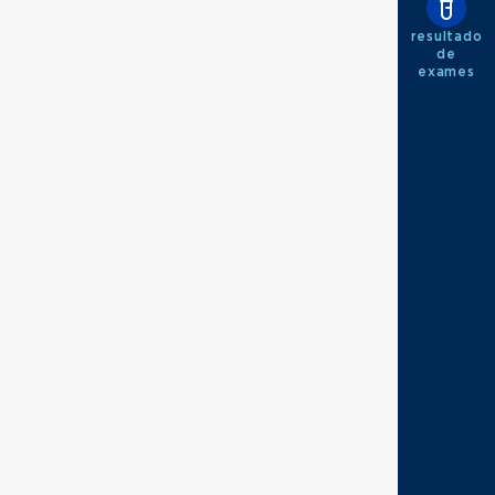
resultado
de
exames