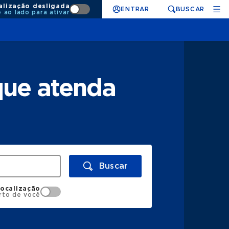
alização desligada
ENTRAR
BUSCAR
e ao lado para ativar
que atenda
Buscar
localização
rto de você