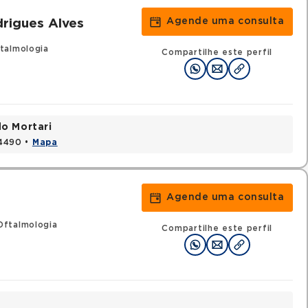
Agende uma consulta
drigues Alves
talmologia
Compartilhe este perfil
do Mortari
24490 •
Mapa
Agende uma consulta
Oftalmologia
Compartilhe este perfil