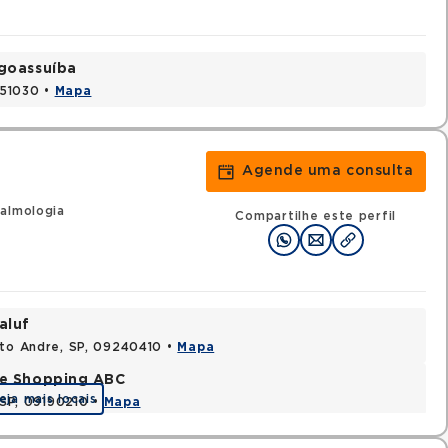
ngoassuíba
451030 •
Mapa
Agende uma consulta
almologia
Compartilhe este perfil
aluf
nto Andre, SP, 09240410 •
Mapa
de Shopping ABC
eja mais locais
 SP, 09190210 •
Mapa