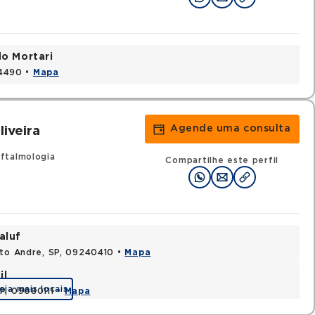
do Mortari
24490 •
Mapa
Agende uma consulta
iveira
ftalmologia
Compartilhe este perfil
aluf
nto Andre, SP, 09240410 •
Mapa
il
eja mais locais
P, 09080111 •
Mapa