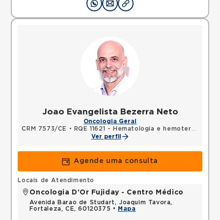
Joao Evangelista Bezerra Neto
Oncologia Geral
CRM 7573/CE
•
RQE 11621 - Hematologia e hemoterapia
•
RQ
Ver perfil
Agende uma consulta
Locais de Atendimento
Oncologia D'Or Fujiday - Centro Médico
Avenida Barao de Studart, Joaquim Tavora,
Fortaleza, CE, 60120375 •
Mapa