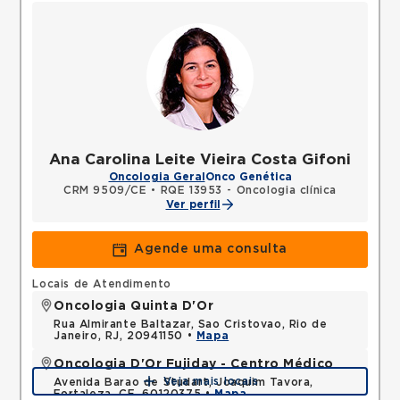
Ana Carolina Leite Vieira Costa Gifoni
Oncologia Geral
Onco Genética
CRM 9509/CE
•
RQE 13953 - Oncologia clínica
Ver perfil
Agende uma consulta
Locais de Atendimento
Oncologia Quinta D'Or
Rua Almirante Baltazar, Sao Cristovao, Rio de
Janeiro, RJ, 20941150 •
Mapa
Oncologia D'Or Fujiday - Centro Médico
Veja mais locais
Avenida Barao de Studart, Joaquim Tavora,
Fortaleza, CE, 60120375 •
Mapa