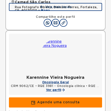
Cemed São Carlos
Veja mais locais
Rua Fotografo Ribeiro, Dionisio Torres, Fortaleza,
CE, 60170170 •
Mapa
Compartilhe este perfil
Karennine Vieira Nogueira
Oncologia Geral
CRM 9062/CE
•
RQE 3981 - Oncologia clínica
•
RQE 4085 - Clínica médica
Ver perfil
Agende uma consulta