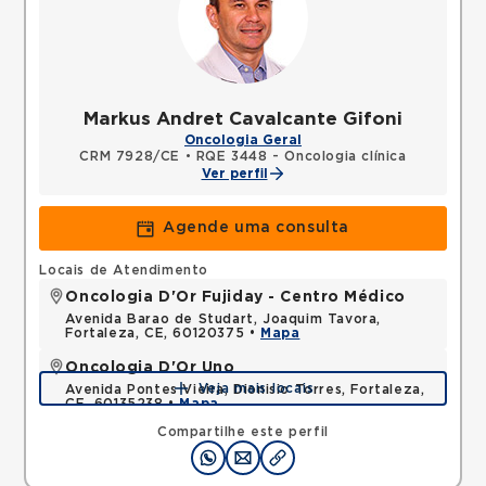
Markus Andret Cavalcante Gifoni
Oncologia Geral
CRM 7928/CE
•
RQE 3448 - Oncologia clínica
Ver perfil
Agende uma consulta
Locais de Atendimento
Oncologia D'Or Fujiday - Centro Médico
Avenida Barao de Studart, Joaquim Tavora,
Fortaleza, CE, 60120375 •
Mapa
Oncologia D'Or Uno
Veja mais locais
Avenida Pontes Vieira, Dionisio Torres, Fortaleza,
CE, 60135238 •
Mapa
Compartilhe este perfil