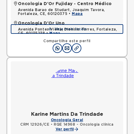
Oncologia D'Or Fujiday - Centro Médico
Avenida Barao de Studart, Joaquim Tavora,
Fortaleza, CE, 60120375 •
Mapa
Oncologia D'Or Uno
Veja mais locais
Avenida Pontes Vieira, Dionisio Torres, Fortaleza,
CE, 60135238 •
Mapa
Compartilhe este perfil
Karine Martins Da Trindade
Oncologia Geral
CRM 12926/CE
•
RQE 14968 - Oncologia clínica
Ver perfil