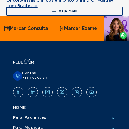
Oncologistas Clínicos em Oncologia D'Or Fujiday
com Bradesco
Veja mais
Agende
Marcar Consulta
Marcar Exame
por
Whatsapp
Central
3003-3230
HOME
Para Pacientes
Para Médicos