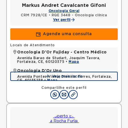
Markus Andret Cavalcante Gifoni
Oncologia Geral
CRM 7928/CE
•
RQE 3448 - Oncologia clínica
Ver perfil
Agende uma consulta
Locais de Atendimento
Oncologia D'Or Fujiday - Centro Médico
Avenida Barao de Studart, Joaquim Tavora,
Fortaleza, CE, 60120375 •
Mapa
Oncologia D'Or Uno
Veja mais locais
Avenida Pontes Vieira, Dionisio Torres, Fortaleza,
CE, 60135238 •
Mapa
Compartilhe este perfil