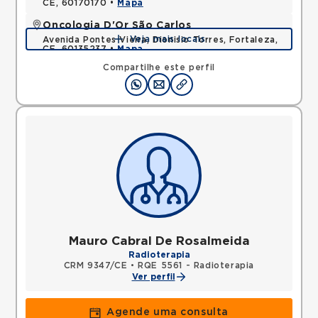
CE, 60170170 •
Mapa
Oncologia D'Or São Carlos
Veja mais locais
Avenida Pontes Vieira, Dionisio Torres, Fortaleza,
CE, 60135237 •
Mapa
Compartilhe este perfil
Mauro Cabral De Rosalmeida
Radioterapia
CRM 9347/CE
•
RQE 5561 - Radioterapia
Ver perfil
Agende uma consulta