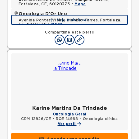
Avenida Barao de Studart, Joaquim Tavora,
Fortaleza, CE, 60120375 •
Mapa
Oncologia D'Or Uno
Veja mais locais
Avenida Pontes Vieira, Dionisio Torres, Fortaleza,
CE, 60135238 •
Mapa
Compartilhe este perfil
Karine Martins Da Trindade
Oncologia Geral
CRM 12926/CE
•
RQE 14968 - Oncologia clínica
Ver perfil