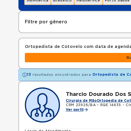
SulAmérica
Bradesco
Mediservice
Porto Saúde
Filtre por gênero
Ortopedista de Cotovelo com data de agend
B
13
resultados encontrados para
Ortopedista de C
Tharcio Dourado Dos 
Cirurgia de Mão
Ortopedia de Co
CRM 23926/BA
•
RQE 14635 - Ci
Ver perfil