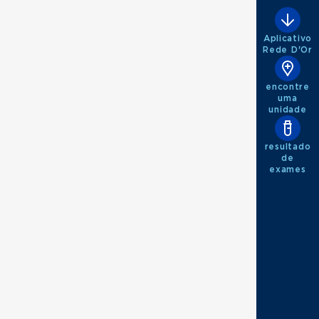
Aplicativo
Rede D'Or
encontre
uma
unidade
resultado
de
exames