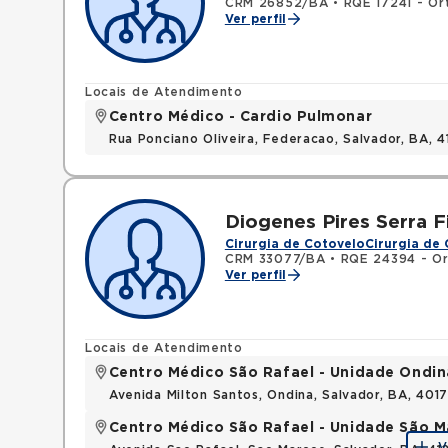
CRM 26852/BA
•
RQE 17241 - Or
Ver perfil
Locais de Atendimento
Centro Médico - Cardio Pulmonar
Rua Ponciano Oliveira, Federacao, Salvador, BA,
Diogenes Pires Serra F
Cirurgia de Cotovelo
Cirurgia de
CRM 33077/BA
•
RQE 24394 - Or
Ver perfil
Locais de Atendimento
Centro Médico São Rafael - Unidade Ondin
Avenida Milton Santos, Ondina, Salvador, BA, 401
Centro Médico São Rafael - Unidade São M
V