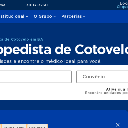
Loc
ame
3003-3230
Cliqu
nstitucional
O Grupo
Parcerias
ta de Cotovelo em BA
opedista de Cotove
dades e encontre o médico ideal para você.
Ative sua 
Encontre unidades pe