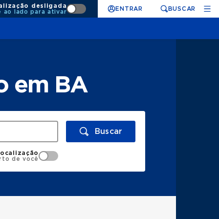
alização desligada
ENTRAR
BUSCAR
e ao lado para ativar
lo em BA
Buscar
localização
rto de você