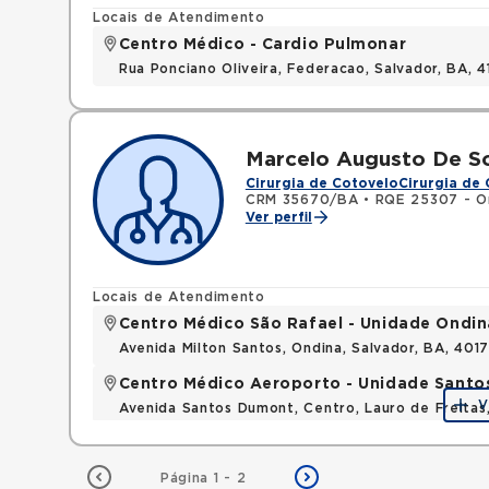
Locais de Atendimento
Centro Médico - Cardio Pulmonar
Rua Ponciano Oliveira, Federacao, Salvador, BA,
Marcelo Augusto De So
Cirurgia de Cotovelo
Cirurgia de
CRM 35670/BA
•
RQE 25307 - Or
Ver perfil
Locais de Atendimento
Centro Médico São Rafael - Unidade Ondin
Avenida Milton Santos, Ondina, Salvador, BA, 401
Centro Médico Aeroporto - Unidade Sant
V
Avenida Santos Dumont, Centro, Lauro de Freita
Página 1 - 2