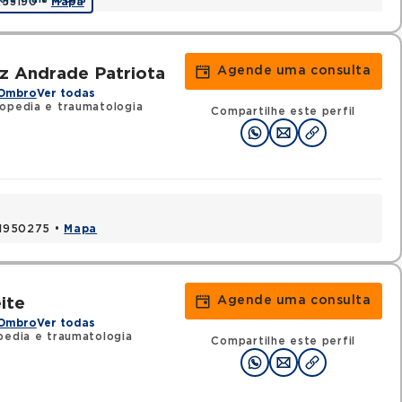
1253190 •
Mapa
Agende uma consulta
z Andrade Patriota
 Ombro
Ver todas
topedia e traumatologia
Compartilhe este perfil
 41950275 •
Mapa
Agende uma consulta
ite
 Ombro
Ver todas
pedia e traumatologia
Compartilhe este perfil