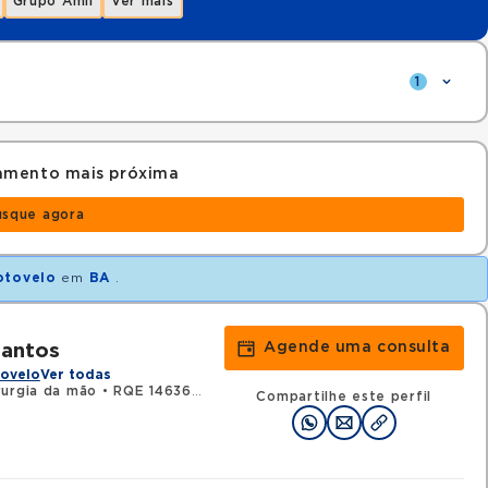
Grupo Amil
Ver mais
1
amento mais próxima
usque agora
otovelo
em
BA
.
Agende uma consulta
Santos
tovelo
Ver todas
rurgia da mão
•
RQE 14636 - Ortopedia e traumatologia
Compartilhe este perfil