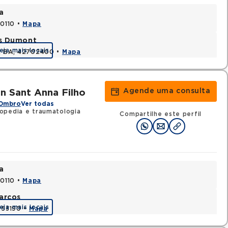
a
70110 •
Mapa
os Dumont
eja mais locais
s, BA, 42702400 •
Mapa
Agende uma consulta
n Sant Anna Filho
 Ombro
Ver todas
opedia e traumatologia
Compartilhe este perfil
a
70110 •
Mapa
arcos
eja mais locais
1253190 •
Mapa