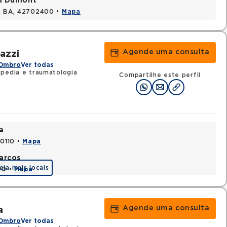
os Dumont
s, BA, 42702400 •
Mapa
Agende uma consulta
azzi
 Ombro
Ver todas
pedia e traumatologia
Compartilhe este perfil
a
70110 •
Mapa
arcos
eja mais locais
90 •
Mapa
Agende uma consulta
a
 Ombro
Ver todas