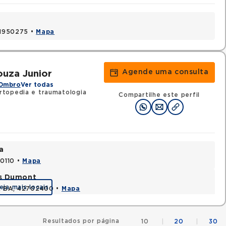
 41950275 •
Mapa
Agende uma consulta
uza Junior
 Ombro
Ver todas
topedia e traumatologia
Compartilhe este perfil
a
70110 •
Mapa
os Dumont
eja mais locais
s, BA, 42702400 •
Mapa
Resultados por página
10
|
20
|
30