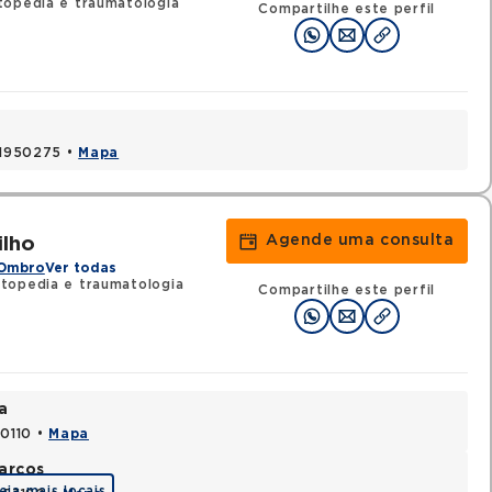
topedia e traumatologia
Compartilhe este perfil
 41950275 •
Mapa
Agende uma consulta
ilho
 Ombro
Ver todas
topedia e traumatologia
Compartilhe este perfil
a
70110 •
Mapa
arcos
eja mais locais