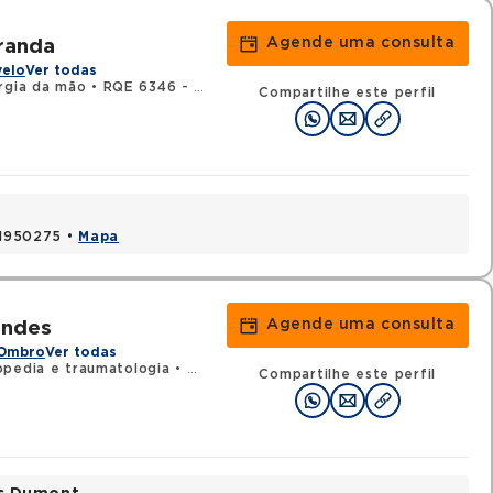
Agende uma consulta
iranda
velo
Ver todas
rgia da mão
•
RQE 6346 - Ortopedia e traumatologia
Compartilhe este perfil
 41950275 •
Mapa
Agende uma consulta
andes
 Ombro
Ver todas
pedia e traumatologia
•
RQE 17771 - Medicina esportiva
Compartilhe este perfil