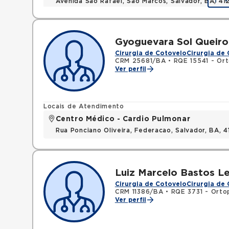
Avenida Sao Rafael, Sao Marcos, Salvador, BA, 4
Gyoguevara Sol Queiro
Cirurgia de Cotovelo
Cirurgia de
CRM 25681/BA
•
RQE 15541 - Or
Ver perfil
Locais de Atendimento
Centro Médico - Cardio Pulmonar
Rua Ponciano Oliveira, Federacao, Salvador, BA,
Luiz Marcelo Bastos Le
Cirurgia de Cotovelo
Cirurgia de
CRM 11386/BA
•
RQE 3731 - Orto
Ver perfil