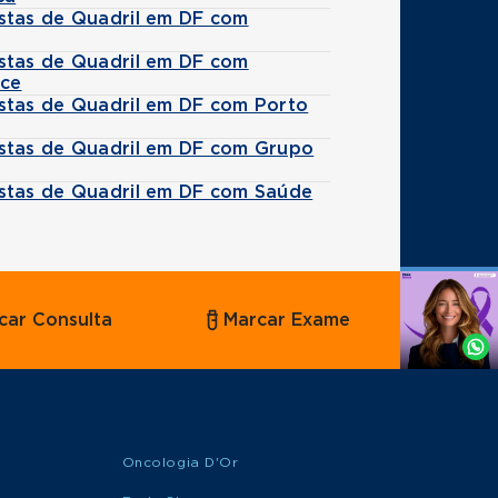
stas de Quadril em DF com
stas de Quadril em DF com
ice
stas de Quadril em DF com Porto
stas de Quadril em DF com Grupo
stas de Quadril em DF com Saúde
Agende
car Consulta
Marcar Exame
por
Whatsapp
Oncologia D'Or