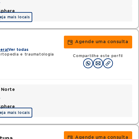
a
sphere
eja mais locais
a
Agende uma consulta
eral
Ver todas
rtopedia e traumatologia
Compartilhe este perfil
 Norte
a
sphere
eja mais locais
a
Agende uma consulta
tuna