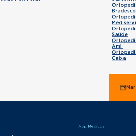
Ortopedi
Bradesco
Ortopedi
Mediserv
Ortopedi
Saúde
Ortopedi
Amil
Ortopedi
Caixa
Mar
App Médicos