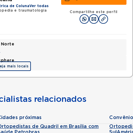
trica de Coluna
Ver todas
opedia e traumatologia
Compartilhe este perfil
 Norte
a
sphere
eja mais locais
a
ialistas relacionados
Cidades próximas
Convênio
Ortopedistas de Quadril em Brasília com
Ortopedi
Saúde Petrobras
SulAméri