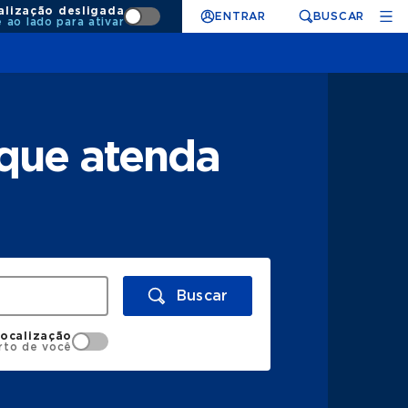
alização desligada
ENTRAR
BUSCAR
e ao lado para ativar
 que atenda
Buscar
localização
rto de você