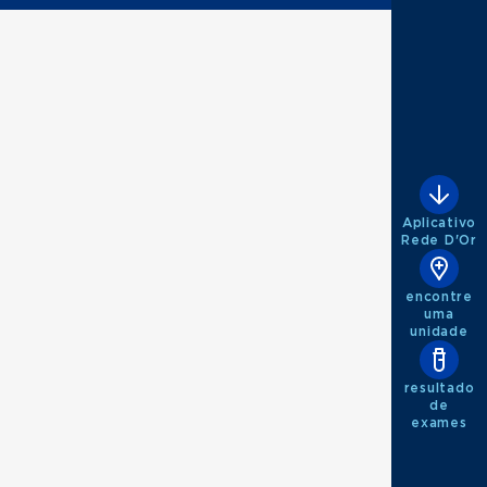
Aplicativo
Rede D'Or
encontre
uma
unidade
resultado
de
exames