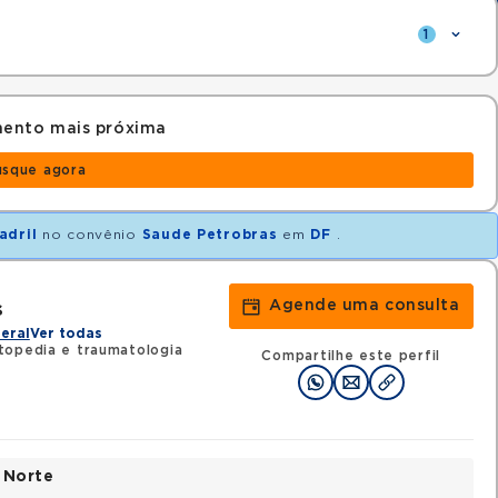
1
mento mais próxima
usque agora
adril
no convênio
Saude Petrobras
em
DF
.
Agende uma consulta
s
eral
Ver todas
topedia e traumatologia
Compartilhe este perfil
 Norte