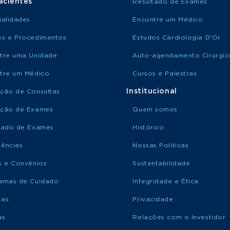
acientes
Resultado de Exames
ialidades
Encontre um Médico
s e Procedimentos
Estudos Cardiologia D'Or
tre uma Unidade
Auto-agendamento Cirúrgic
tre um Médico
Cursos e Palestras
Institucional
ção de Consultas
ção de Exames
Quem somos
tado de Exames
Histórico
ências
Nossas Políticas
s e Convênios
Sustentabilidade
amas de Cuidado
Integridade e Ética
ças
Privacidade
as
Relações com o Investidor