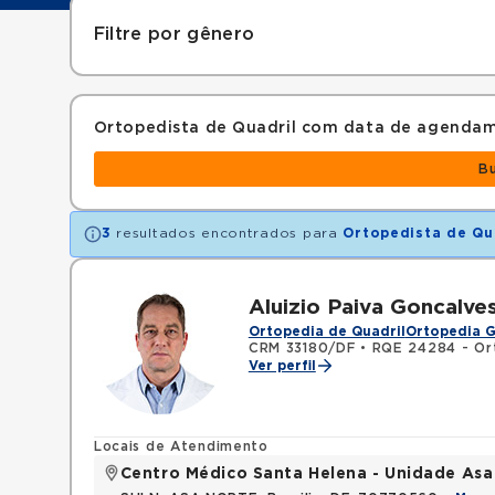
Filtre por gênero
Ortopedista de Quadril com data de agenda
B
3
resultados encontrados para
Ortopedista de Qu
Aluizio Paiva Goncalve
Ortopedia de Quadril
Ortopedia G
CRM 33180/DF
•
RQE 24284 - Or
Ver perfil
Locais de Atendimento
Centro Médico Santa Helena - Unidade Asa