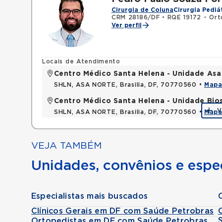
Cirurgia de Coluna
Cirurgia Pediá
CRM 28186/DF
•
RQE 19172 - Ort
Ver perfil
Locais de Atendimento
Centro Médico Santa Helena - Unidade Asa
SHLN, ASA NORTE, Brasilia, DF, 70770560 •
Map
Centro Médico Santa Helena - Unidade Bio
V
SHLN, ASA NORTE, Brasilia, DF, 70770560 •
Map
VEJA TAMBÉM
Unidades, convênios e espec
Especialistas mais buscados
Clínicos Gerais em DF com Saúde Petrobras
Ortopedistas em DF com Saúde Petrobras