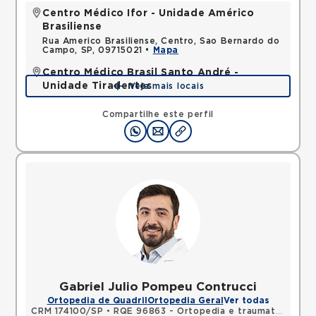
Centro Médico Ifor - Unidade Américo
Brasiliense
Rua Americo Brasiliense, Centro, Sao Bernardo do
Campo, SP, 09715021 •
Mapa
Centro Médico Brasil Santo André -
Unidade Tiradentes
Veja mais locais
Rua Tiradentes, Vila Dora, Santo Andre, SP,
09030560 •
Mapa
Compartilhe este perfil
Gabriel Julio Pompeu Contrucci
Ortopedia de Quadril
Ortopedia Geral
Ver todas
CRM 174100/SP
•
RQE 96863 - Ortopedia e traumatologia