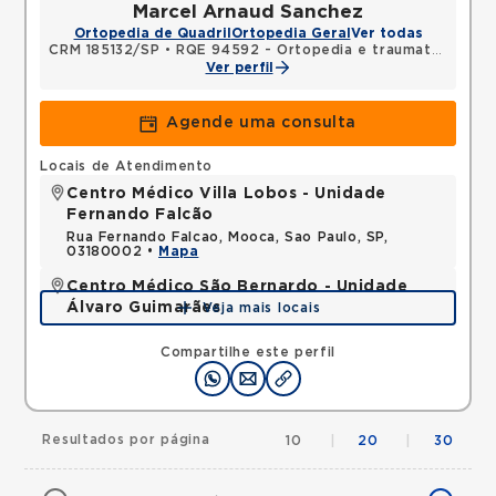
Marcel Arnaud Sanchez
Ortopedia de Quadril
Ortopedia Geral
Ver todas
CRM 185132/SP
•
RQE 94592 - Ortopedia e traumatologia
Ver perfil
Agende uma consulta
Locais de Atendimento
Centro Médico Villa Lobos - Unidade
Fernando Falcão
Rua Fernando Falcao, Mooca, Sao Paulo, SP,
03180002 •
Mapa
Centro Médico São Bernardo - Unidade
Álvaro Guimarães
Veja mais locais
Avenida Alvaro Guimaraes, Assuncao, Sao Bernardo
do Campo, SP, 09810010 •
Mapa
Compartilhe este perfil
Resultados por página
10
|
20
|
30