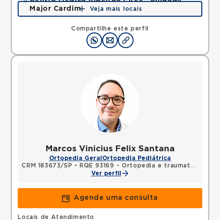
Major Cardim
Veja mais locais
Rua Major Cardim, Suissa, Ribeirao Pires, SP,
09424250 •
Mapa
Compartilhe este perfil
Marcos Vinicius Felix Santana
Ortopedia Geral
Ortopedia Pediátrica
CRM 183673/SP
•
RQE 93169 - Ortopedia e traumatologia
Ver perfil
Agende uma consulta
Locais de Atendimento