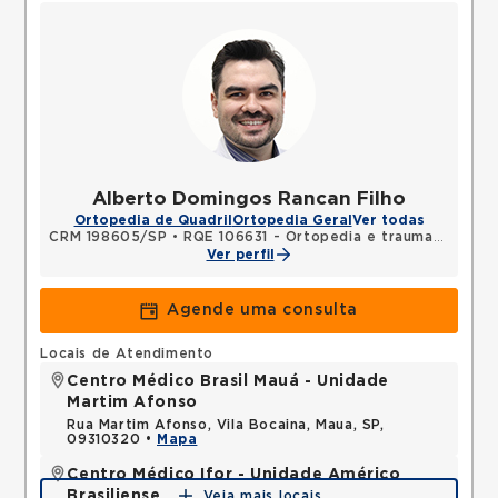
Alberto Domingos Rancan Filho
Ortopedia de Quadril
Ortopedia Geral
Ver todas
CRM 198605/SP
•
RQE 106631 - Ortopedia e traumatologia
Ver perfil
Agende uma consulta
Locais de Atendimento
Centro Médico Brasil Mauá - Unidade
Martim Afonso
Rua Martim Afonso, Vila Bocaina, Maua, SP,
09310320 •
Mapa
Centro Médico Ifor - Unidade Américo
Brasiliense
Veja mais locais