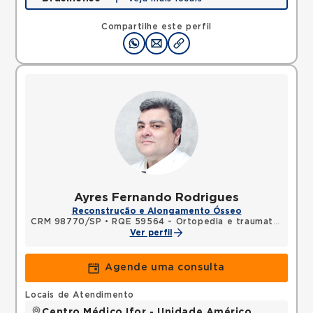
Rua Americo Brasiliense, Centro, Sao Bernardo do
Campo, SP, 09715021 •
Mapa
Compartilhe este perfil
Ayres Fernando Rodrigues
Reconstrução e Alongamento Ósseo
CRM 98770/SP
•
RQE 59564 - Ortopedia e traumatologia
Ver perfil
Agende uma consulta
Locais de Atendimento
Centro Médico Ifor - Unidade Américo