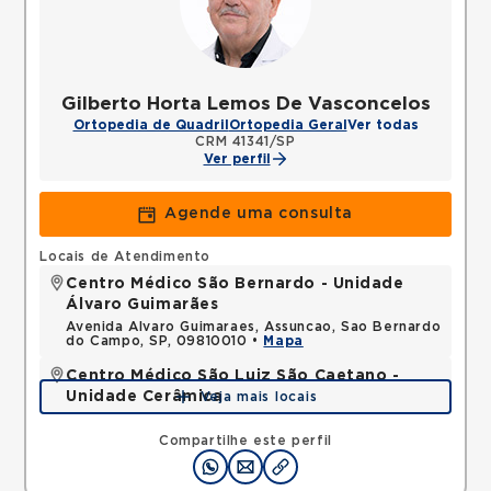
Gilberto Horta Lemos De Vasconcelos
Ortopedia de Quadril
Ortopedia Geral
Ver todas
CRM 41341/SP
Ver perfil
Agende uma consulta
Locais de Atendimento
Centro Médico São Bernardo - Unidade
Álvaro Guimarães
Avenida Alvaro Guimaraes, Assuncao, Sao Bernardo
do Campo, SP, 09810010 •
Mapa
Centro Médico São Luiz São Caetano -
Unidade Cerâmica
Veja mais locais
Alameda Caulim, Ceramica, Sao Caetano do Sul,
SP, 09531195 •
Mapa
Compartilhe este perfil