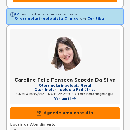
12
resultados encontrados para
Otorrinolaringologista Clínico
em
Curitiba
.
Caroline Feliz Fonseca Sepeda Da Silva
Otorrinolaringologia Geral
Otorrinolaringologia Pediátrica
CRM 41883/PR
•
RQE 25299 - Otorrinolaringologia
Ver perfil
Agende uma consulta
Locais de Atendimento