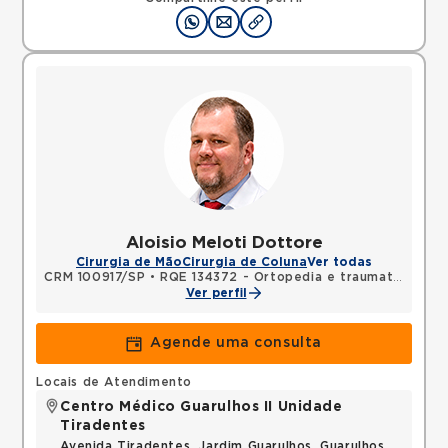
Aloisio Meloti Dottore
Cirurgia de Mão
Cirurgia de Coluna
Ver todas
CRM 100917/SP
•
RQE 134372 - Ortopedia e traumatologia
Ver perfil
Agende uma consulta
Locais de Atendimento
Centro Médico Guarulhos II Unidade
Tiradentes
Avenida Tiradentes, Jardim Guarulhos, Guarulhos,