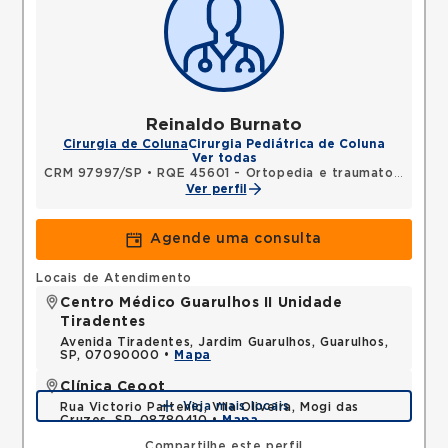
Reinaldo Burnato
Cirurgia de Coluna
Cirurgia Pediátrica de Coluna
Ver todas
CRM 97997/SP
•
RQE 45601 - Ortopedia e traumatologia
•
R
Ver perfil
Agende uma consulta
Locais de Atendimento
Centro Médico Guarulhos II Unidade
Tiradentes
Avenida Tiradentes, Jardim Guarulhos, Guarulhos,
SP, 07090000 •
Mapa
Clínica Ceoot
Veja mais locais
Rua Victorio Partenio, Vila Oliveira, Mogi das
Cruzes, SP, 08780410 •
Mapa
Compartilhe este perfil