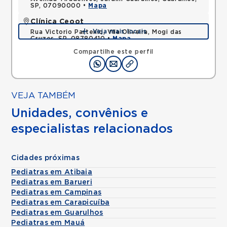
SP, 07090000 •
Mapa
Clínica Ceoot
Veja mais locais
Rua Victorio Partenio, Vila Oliveira, Mogi das
Cruzes, SP, 08780410 •
Mapa
Compartilhe este perfil
VEJA TAMBÉM
Unidades, convênios e
especialistas relacionados
Cidades próximas
Pediatras em Atibaia
Pediatras em Barueri
Pediatras em Campinas
Pediatras em Carapicuíba
Pediatras em Guarulhos
Pediatras em Mauá