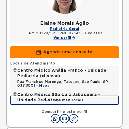
Elaine Morais Aglio
Pediatria Geral
CRM 58228/SP
•
RQE 87343 - Pediatria
Ver perfil
Agende uma consulta
Locais de Atendimento
Centro Médico Anália Franco - Unidade
Pediatria (clinivac)
Rua Francisco Marengo, Tatuape, Sao Paulo, SP,
03313001 •
Mapa
Centro Médico São Luiz Jabaquara -
Unidade Pediátrica
Veja mais locais
Rua das Perobas, Jabaquara, Sao Paulo, SP,
04321120 •
Mapa
Compartilhe este perfil