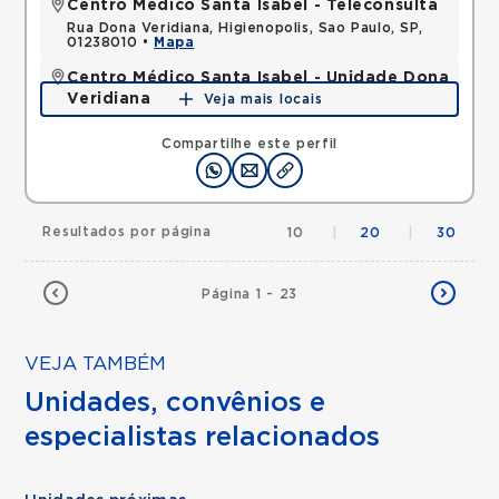
Centro Médico Santa Isabel - Teleconsulta
Rua Dona Veridiana, Higienopolis, Sao Paulo, SP,
01238010 •
Mapa
Centro Médico Santa Isabel - Unidade Dona
Veridiana
Veja mais locais
Rua Dona Veridiana, Vila Buarque, Sao Paulo, SP,
01238010 •
Mapa
Compartilhe este perfil
Resultados por página
10
|
20
|
30
Página 1 - 23
VEJA TAMBÉM
Unidades, convênios e
especialistas relacionados