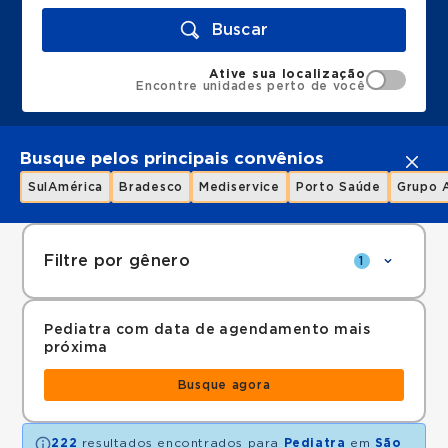
Buscar
Ative sua localização
Encontre unidades perto de você
Busque pelos principais convênios
SulAmérica
Bradesco
Mediservice
Porto Saúde
Grupo 
Filtre por gênero
1
Pediatra com data de agendamento mais
próxima
Busque agora
222
resultados encontrados para
Pediatra
em
São