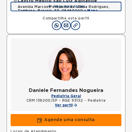
Centro Médico São Luiz Alphaville
Veja mais locais
Avenida Marcos Penteado de Ulhoa Rodrigues,
Tambore, Barueri, SP, 06460040 •
Mapa
Compartilhe este perfil
Daniele Fernandes Nogueira
Pediatria Geral
CRM 138200/SP
•
RQE 95152 - Pediatria
Ver perfil
Agende uma consulta
Locais de Atendimento