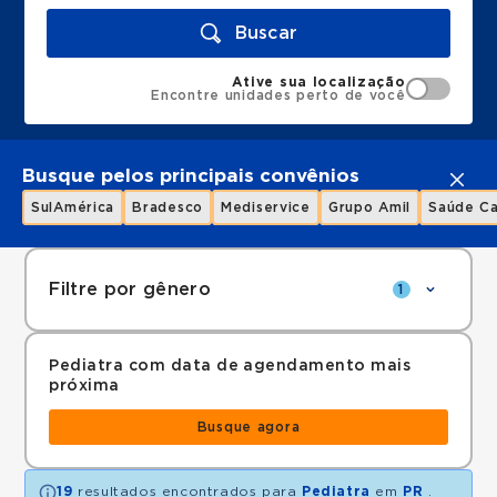
Buscar
Ative sua localização
Encontre unidades perto de você
Busque pelos principais convênios
SulAmérica
Bradesco
Mediservice
Grupo Amil
Saúde Ca
Filtre por gênero
1
Pediatra com data de agendamento mais
próxima
Busque agora
19
resultados encontrados para
Pediatra
em
PR
.