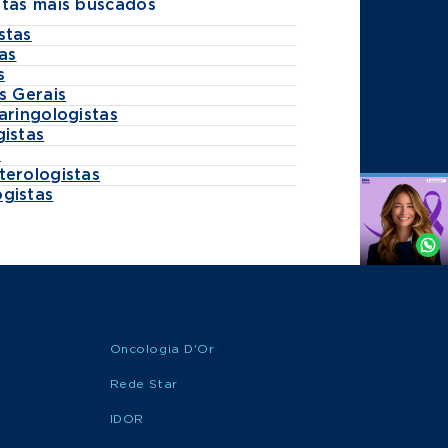
stas mais buscados
stas
as
s
s Gerais
aringologistas
gistas
s
terologistas
gistas
Agende
por
Whatsapp
Oncologia D'Or
Rede Star
IDOR