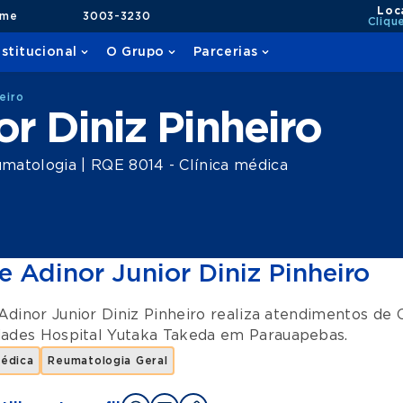
Loc
ame
3003-3230
Cliqu
nstitucional
O Grupo
Parcerias
eiro
or Diniz Pinheiro
matologia | RQE 8014 - Clínica médica
e Adinor Junior Diniz Pinheiro
Adinor Junior Diniz Pinheiro realiza atendimentos de
dades
Hospital Yutaka Takeda
em
Parauapebas
.
Médica
Reumatologia Geral