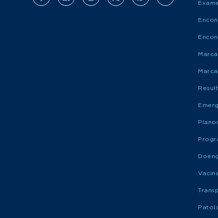
Exame
Encon
Encon
Marca
Marca
Resul
Emerg
Plano
Progr
Doen
Vacin
Trans
Patol