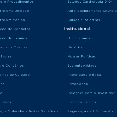
s e Procedimentos
Estudos Cardiologia D'Or
tre uma Unidade
Auto-agendamento Cirúrgic
tre um Médico
Cursos e Palestras
Institucional
ção de Consultas
ção de Exames
Quem somos
tado de Exames
Histórico
ências
Nossas Políticas
s e Convênios
Sustentabilidade
amas de Cuidado
Integridade e Ética
ças
Privacidade
as
Relações com o Investidor
plantes
Projetos Sociais
ogia Molecular - Testes Genéticos
Segurança da Informação