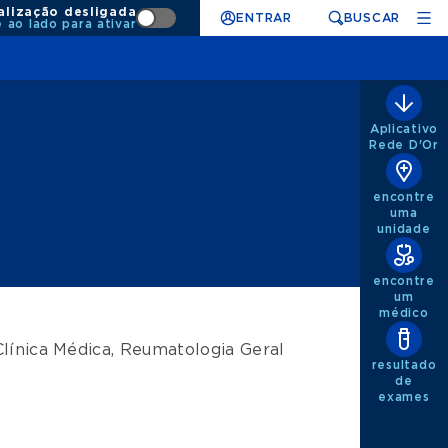
alização desligada
ENTRAR
BUSCAR
e ao lado para ativar
Aplicativo
Rede D'Or
encontre
uma
unidade
encontre
um
médico
Clínica Médica
,
Reumatologia Geral
resultado
de
exames