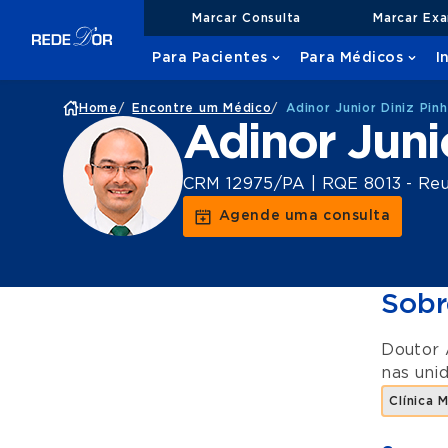
Marcar Consulta
Marcar Ex
Para Pacientes
Para Médicos
I
Home
/
Encontre um Médico
/
Adinor Junior Diniz Pinh
Adinor Juni
CRM 12975/PA | RQE 8013 - Reu
Agende uma consulta
Sobr
Doutor 
nas uni
Clínica 