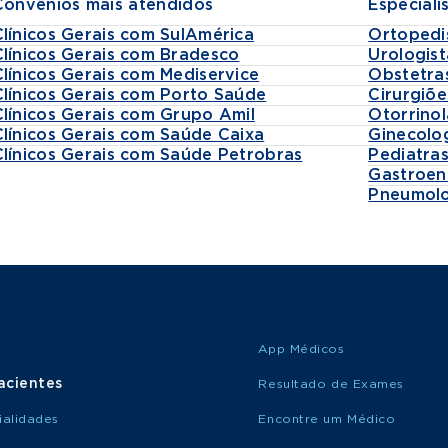
Convênios mais atendidos
Especiali
Clínicos Gerais com SulAmérica
Ortopedi
Clínicos Gerais com Bradesco
Urologist
Clínicos Gerais com Mediservice
Obstetra
Clínicos Gerais com Porto Saúde
Cirurgiõe
Clínicos Gerais com Grupo Amil
Otorrinol
Clínicos Gerais com Saúde Caixa
Ginecolo
Clínicos Gerais com Saúde Petrobras
Pediatra
Gastroen
Pneumolo
App Médicos
acientes
Resultado de Exames
ialidades
Encontre um Médico