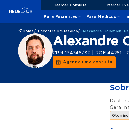
Marcar Consulta
Marcar Ex
Para Pacientes
Para Médicos
I
Home
/
Encontre um Médico
/
Alexandre Colombini Pell
Alexandre C
CRM 134348/SP | RQE 44281 - O
Agende uma consulta
Sobr
Doutor 
Geral
n
Otorrino