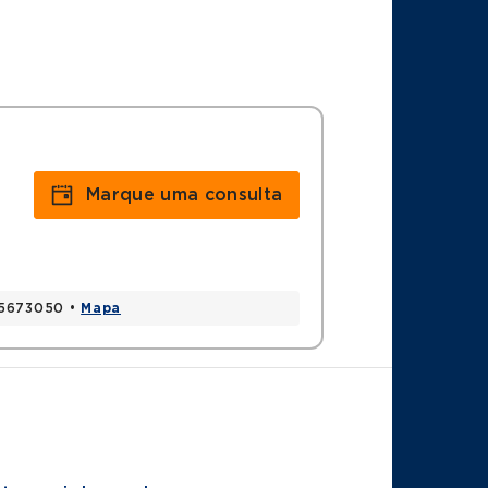
i
Marque uma consulta
 05673050 •
Mapa