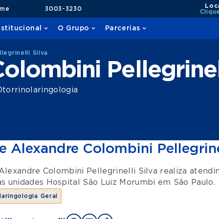
Loc
ame
3003-3230
Cliqu
nstitucional
O Grupo
Parcerias
egrinelli Silva
olombini Pellegrinell
torrinolaringologia
e Alexandre Colombini Pellegrinel
Alexandre Colombini Pellegrinelli Silva realiza aten
as unidades
Hospital São Luiz Morumbi
em
São Paulo
.
laringologia Geral