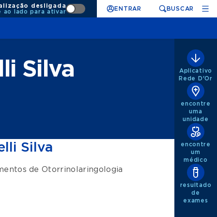
alização desligada
ENTRAR
BUSCAR
e ao lado para ativar
i Silva
Aplicativo
Rede D'Or
encontre
uma
unidade
li Silva
encontre
um
médico
dimentos de
Otorrinolaringologia
resultado
de
exames