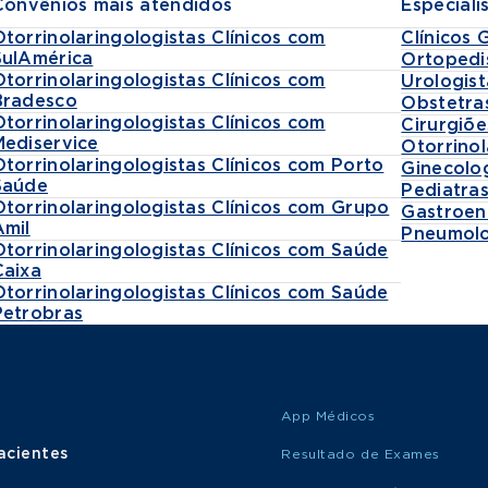
Convênios mais atendidos
Especiali
Otorrinolaringologistas Clínicos com
Clínicos 
SulAmérica
Ortopedi
Otorrinolaringologistas Clínicos com
Urologist
Bradesco
Obstetra
Otorrinolaringologistas Clínicos com
Cirurgiõe
Mediservice
Otorrinol
Otorrinolaringologistas Clínicos com Porto
Ginecolo
Saúde
Pediatra
Otorrinolaringologistas Clínicos com Grupo
Gastroen
Amil
Pneumolo
Otorrinolaringologistas Clínicos com Saúde
Caixa
Otorrinolaringologistas Clínicos com Saúde
Petrobras
App Médicos
acientes
Resultado de Exames