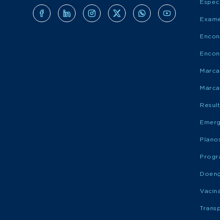
Espec
Exame
Encon
Encon
Marca
Marca
Resul
Emerg
Plano
Progr
Doen
Vacin
Trans