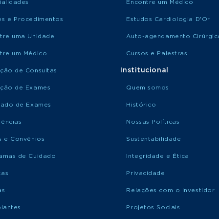
ialidades
Encontre um Médico
s e Procedimentos
Estudos Cardiologia D'Or
tre uma Unidade
Auto-agendamento Cirúrgic
tre um Médico
Cursos e Palestras
Institucional
ção de Consultas
ção de Exames
Quem somos
tado de Exames
Histórico
ências
Nossas Políticas
s e Convênios
Sustentabilidade
amas de Cuidado
Integridade e Ética
ças
Privacidade
as
Relações com o Investidor
plantes
Projetos Sociais