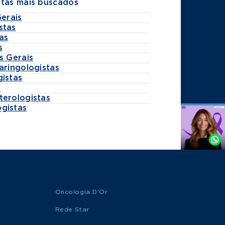
stas mais buscados
Gerais
stas
as
s
s Gerais
aringologistas
gistas
s
terologistas
gistas
Agende
por
Whatsapp
Oncologia D'Or
Rede Star