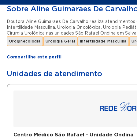
Sobre Aline Guimaraes De Carvalh
Doutora Aline Guimaraes De Carvalho realiza atendimentos
Infertilidade Masculina
,
Urologia Oncológica
,
Urologia Pediát
Cirurgia Urológica
nas unidades
São Rafael Ondina
em
Salva
Uroginecologia
Urologia Geral
Infertilidade Masculina
Ur
Compartilhe este perfil
Unidades de atendimento
Centro Médico São Rafael - Unidade Ondina