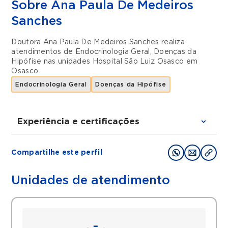
Sobre Ana Paula De Medeiros
Sanches
Doutora Ana Paula De Medeiros Sanches realiza
atendimentos de
Endocrinologia Geral
,
Doenças da
Hipófise
nas unidades
Hospital São Luiz Osasco
em
Osasco
.
Endocrinologia Geral
Doenças da Hipófise
Experiência e certificações
Graduações
Compartilhe este perfil
UNIVERSIDADE CIDADE DE SÃO PAULO -
MEDICINA
Unidades de atendimento
POS GRADUACAO EM ENDOCRINOLOGIA
ATUALIZAÇÃO EM ENDOCRINOLOGIA
Histórico