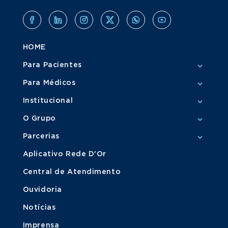
DOR - SÃO LUIZ OSASCO Médica atuando
na área de endocronologia em adultos.
Atendimento ambulatorial abordando todas
as áreas de endocrinologia com maior foco
HOME
em diabetes mellitus tipo 1 e 2
obesidade
Para Pacientes
dinfunções tireoidianas e transtornos da
Para Médicos
hipófise.
Institucional
O Grupo
Parcerias
Aplicativo Rede D'Or
Central de Atendimento
Ouvidoria
Notícias
Imprensa