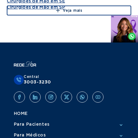
Cirurgiões de Mão em SE
Cirurgiões de Mão em SP
Veja mais
Agende
por
Whatsapp
Central
3003-3230
HOME
Para Pacientes
Para Médicos