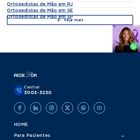
Ortopedistas de Mão em RJ
Ortopedistas de Mão em SE
Ortopedistas de Mão em SP
Veja mais
Agende
por
Whatsapp
Central
3003-3230
HOME
Para Pacientes