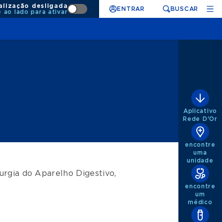
alização desligada
ENTRAR
BUSCAR
e ao lado para ativar
Aplicativo
Rede D'Or
encontre
uma
unidade
rurgia do Aparelho Digestivo
,
encontre
um
médico