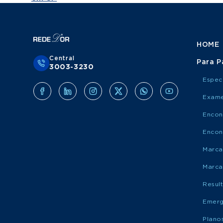
HOME
Central
Para P
3003-3230
Espec
Exame
Encon
Encon
Marca
Marca
Resul
Emerg
Plano