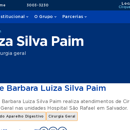
Loc
ame
3003-3230
Cliqu
nstitucional
O Grupo
Parcerias
m
za Silva Paim
urgia geral
e Barbara Luiza Silva Paim
 Barbara Luiza Silva Paim realiza atendimentos de
Ci
 Geral
nas unidades
Hospital São Rafael
em
Salvador
.
 do Aparelho Digestivo
Cirurgia Geral