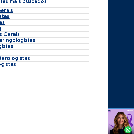
stas mais buscados
Gerais
stas
as
s
s Gerais
aringologistas
gistas
s
terologistas
gistas
Agende
por
Whatsapp