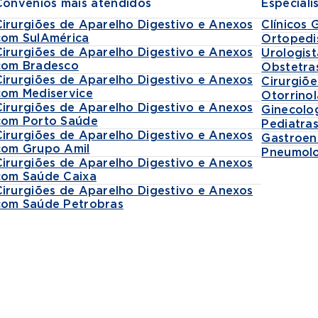
Convênios mais atendidos
Especiali
Cirurgiões de Aparelho Digestivo e Anexos
Clínicos 
com SulAmérica
Ortopedi
Cirurgiões de Aparelho Digestivo e Anexos
Urologist
com Bradesco
Obstetra
Cirurgiões de Aparelho Digestivo e Anexos
Cirurgiõe
com Mediservice
Otorrinol
Cirurgiões de Aparelho Digestivo e Anexos
Ginecolo
com Porto Saúde
Pediatra
Cirurgiões de Aparelho Digestivo e Anexos
Gastroen
com Grupo Amil
Pneumolo
Cirurgiões de Aparelho Digestivo e Anexos
com Saúde Caixa
Cirurgiões de Aparelho Digestivo e Anexos
com Saúde Petrobras