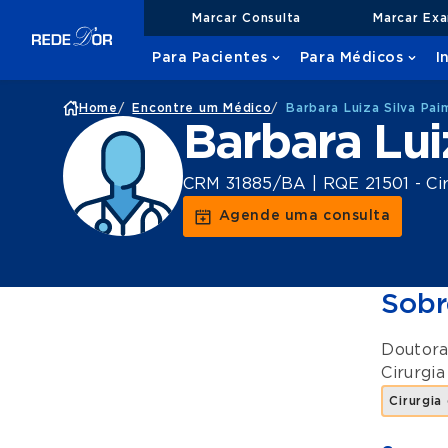
Marcar Consulta
Marcar Ex
Para Pacientes
Para Médicos
I
Home
/
Encontre um Médico
/
Barbara Luiza Silva Pai
Barbara Lui
CRM 31885/BA | RQE 21501 - Cir
Agende uma consulta
Sobr
Doutora
Cirurgia
Cirurgia