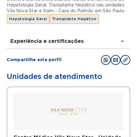
Hepatologia Geral
,
Transplante Hepático
nas unidades
Vila Nova Star
e
Itaim - Casa do Pulmão
em
São Paulo
.
Hepatologia Geral
Transplante Hepático
Experiência e certificações
Graduações
Compartilhe este perfil
Graduação em Medicina pela FCMS
(Faculdade de Ciências Médicas de Santos)
Unidades de atendimento
Residência de Clinica Médica e
Gastrenterologia Clinica pela Faculdade de
Medicina da USP
Filiações
ABTO ( Associação Brasileira de
Transplante de Órgãos)
SBH (Sociedade Brasileira de Hepatologia)