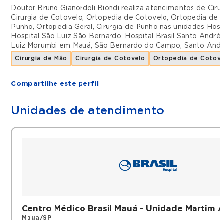
Doutor Bruno Gianordoli Biondi realiza atendimentos de
Cir
Cirurgia de Cotovelo
,
Ortopedia de Cotovelo
,
Ortopedia de
Punho
,
Ortopedia Geral
,
Cirurgia de Punho
nas unidades
Hos
Hospital São Luiz São Bernardo
,
Hospital Brasil Santo Andr
Luiz Morumbi
em
Mauá
,
São Bernardo do Campo
,
Santo And
Cirurgia de Mão
Cirurgia de Cotovelo
Ortopedia de Coto
Compartilhe este perfil
Unidades de atendimento
Centro Médico Brasil Mauá - Unidade Martim
Maua/SP