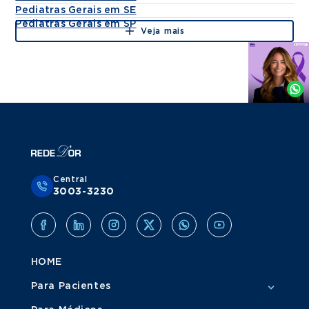
Pediatras Gerais em SE
Pediatras Gerais em SP
Veja mais
Agende
por
Whatsapp
Central
3003-3230
HOME
Para Pacientes