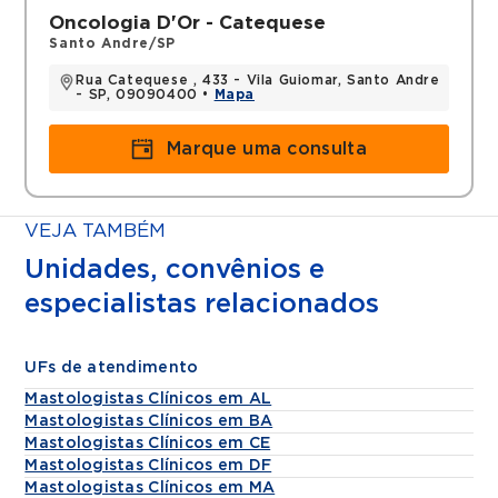
registro: CRMESP 60738
Oncologia D'Or - Catequese
Santo Andre/SP
Títulos
Rua Catequese , 433 - Vila Guiomar, Santo Andre
- SP, 09090400 •
Mapa
Título de Especialista em Hematologia-
Hemoterapia, Associação Médica Brasileira -
Marque uma consulta
SBHH (2007)
VEJA TAMBÉM
Unidades, convênios e
especialistas relacionados
UFs de atendimento
Mastologistas Clínicos em AL
Mastologistas Clínicos em BA
Mastologistas Clínicos em CE
Mastologistas Clínicos em DF
Mastologistas Clínicos em MA