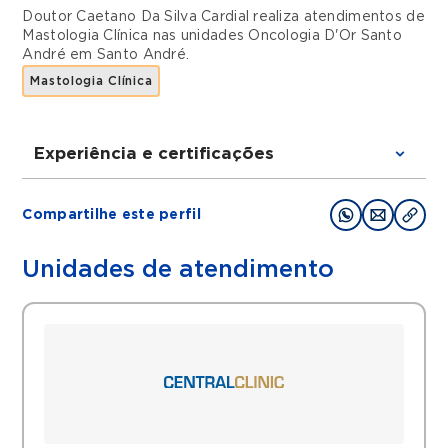
Doutor Caetano Da Silva Cardial realiza atendimentos de
Mastologia Clínica
nas unidades
Oncologia D'Or Santo
André
em
Santo André
.
Mastologia Clínica
Experiência e certificações
Graduações
Compartilhe este perfil
(1981 - 1987) Graduação em medicina. Escola
Paulista de Medicina, EPM, Brasil.
Unidades de atendimento
Filiações
Rede D'Or unidade Hospital Brasil -
Oncologia D'Or Santo André - 1988 - 1991
Residência médica. Escola Paulista de
Medicina, EPM, Brasil. Residência médica
em: Hematologia - Hemoterapia Número do