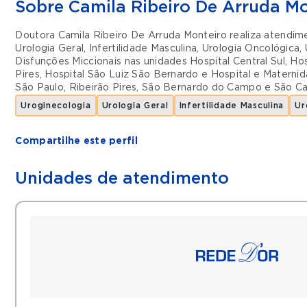
Sobre Camila Ribeiro De Arruda M
Doutora Camila Ribeiro De Arruda Monteiro realiza atendi
Urologia Geral
,
Infertilidade Masculina
,
Urologia Oncológica
,
Disfunções Miccionais
nas unidades
Hospital Central Sul
,
Hos
Pires
,
Hospital São Luiz São Bernardo
e
Hospital e Materni
São Paulo
,
Ribeirão Pires
,
São Bernardo do Campo
e
São Ca
Uroginecologia
Urologia Geral
Infertilidade Masculina
Ur
Compartilhe este perfil
Unidades de atendimento