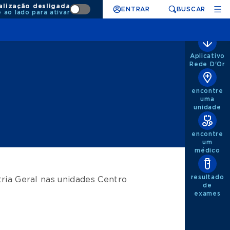
alização desligada
ENTRAR
BUSCAR
e ao lado para ativar
Aplicativo
Rede D'Or
encontre
uma
unidade
encontre
um
médico
resultado
tria Geral
nas unidades
Centro
de
exames