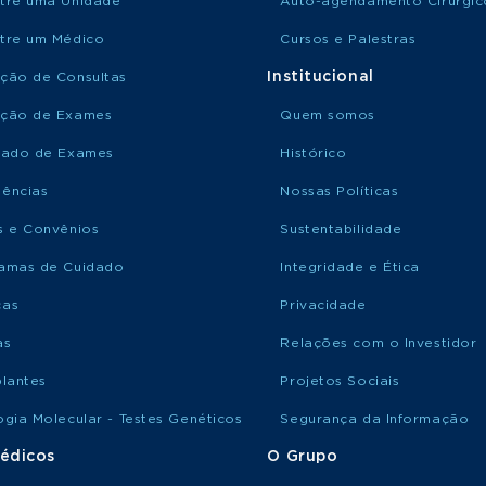
tre uma Unidade
Auto-agendamento Cirúrgic
tre um Médico
Cursos e Palestras
Institucional
ção de Consultas
ção de Exames
Quem somos
tado de Exames
Histórico
ências
Nossas Políticas
s e Convênios
Sustentabilidade
amas de Cuidado
Integridade e Ética
ças
Privacidade
as
Relações com o Investidor
plantes
Projetos Sociais
ogia Molecular - Testes Genéticos
Segurança da Informação
édicos
O Grupo