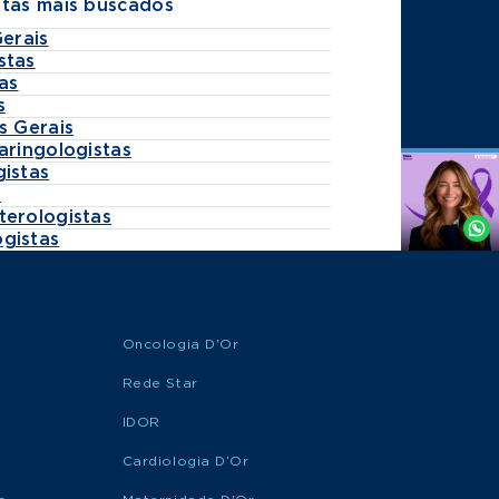
stas mais buscados
Gerais
stas
as
s
s Gerais
aringologistas
gistas
Agende
s
por
terologistas
Whatsapp
gistas
Oncologia D'Or
Rede Star
IDOR
Cardiologia D’Or