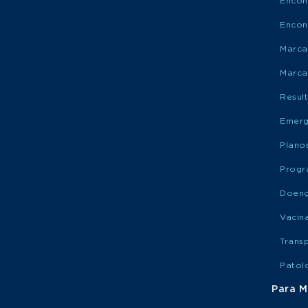
Encon
Encon
Marca
Marca
Resul
Emerg
Plano
Progr
Doen
Vacin
Trans
Patol
Para M