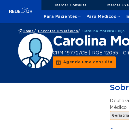
Marcar Consulta
Marcar Ex
Para Pacientes
Para Médicos
I
Home
/
Encontre um Médico
/
Carolina Moreira Feijo
Carolina Mo
CRM 19772/CE | RQE 12055 - Clí
Agende uma consulta
Sobr
Doutora
Médico 
Geriatri