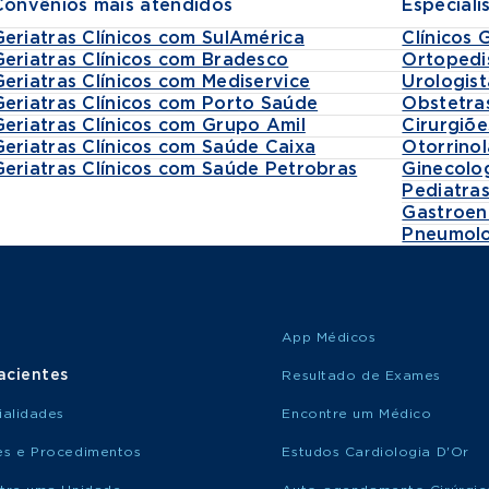
Convênios mais atendidos
Especiali
Geriatras Clínicos com SulAmérica
Clínicos 
Geriatras Clínicos com Bradesco
Ortopedi
Geriatras Clínicos com Mediservice
Urologist
Geriatras Clínicos com Porto Saúde
Obstetra
Geriatras Clínicos com Grupo Amil
Cirurgiõe
Geriatras Clínicos com Saúde Caixa
Otorrinol
Geriatras Clínicos com Saúde Petrobras
Ginecolo
Pediatra
Gastroen
Pneumolo
App Médicos
acientes
Resultado de Exames
ialidades
Encontre um Médico
s e Procedimentos
Estudos Cardiologia D'Or