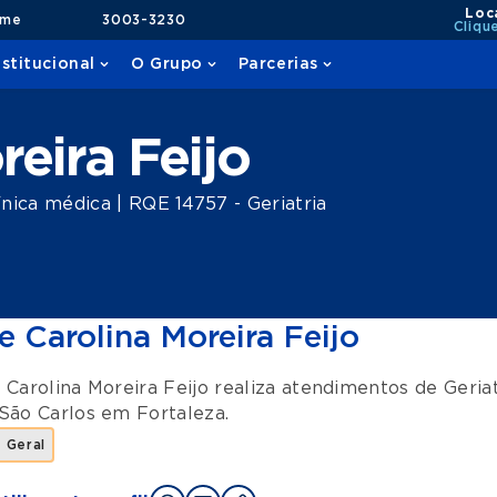
Loc
ame
3003-3230
Cliqu
nstitucional
O Grupo
Parcerias
reira Feijo
nica médica | RQE 14757 - Geriatria
e Carolina Moreira Feijo
 Carolina Moreira Feijo realiza atendimentos de
Geria
São Carlos
em
Fortaleza
.
a Geral