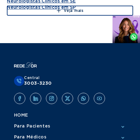
Neurologistas Clínicos em SE
Neurologistas Clínicos em SP
Veja mais
Agende
por
Whatsapp
Central
3003-3230
HOME
Para Pacientes
Para Médicos