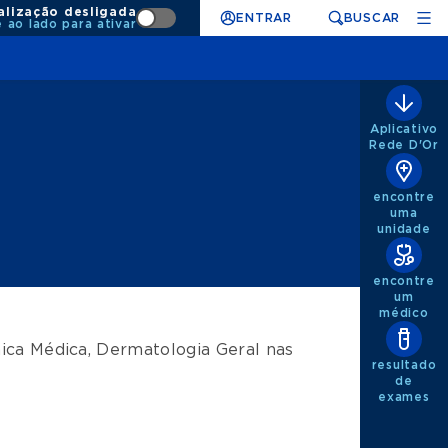
alização desligada
ENTRAR
BUSCAR
e ao lado para ativar
Aplicativo
Rede D'Or
encontre
uma
unidade
encontre
um
médico
nica Médica
,
Dermatologia Geral
nas
resultado
de
exames