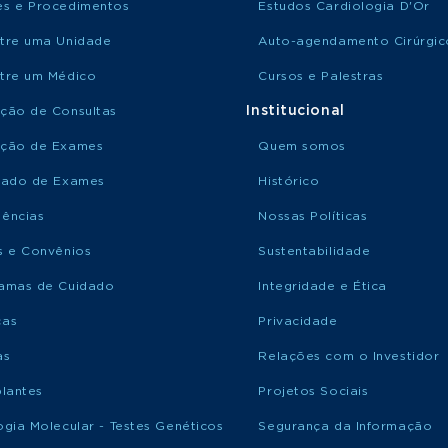
s e Procedimentos
Estudos Cardiologia D'Or
tre uma Unidade
Auto-agendamento Cirúrgic
tre um Médico
Cursos e Palestras
Institucional
ção de Consultas
ção de Exames
Quem somos
tado de Exames
Histórico
ências
Nossas Políticas
s e Convênios
Sustentabilidade
amas de Cuidado
Integridade e Ética
ças
Privacidade
as
Relações com o Investidor
plantes
Projetos Sociais
ogia Molecular - Testes Genéticos
Segurança da Informação