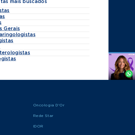
stas mais buscados
stas
as
s
s Gerais
aringologistas
gistas
s
terologistas
gistas
Agende
por
Whatsapp
Oncologia D'Or
Rede Star
IDOR