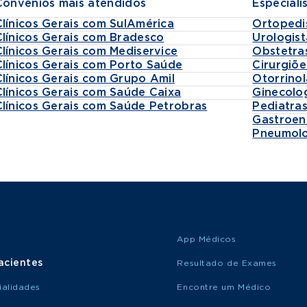
Convênios mais atendidos
Especiali
Clínicos Gerais com SulAmérica
Ortopedi
Clínicos Gerais com Bradesco
Urologist
Clínicos Gerais com Mediservice
Obstetra
Clínicos Gerais com Porto Saúde
Cirurgiõe
Clínicos Gerais com Grupo Amil
Otorrinol
Clínicos Gerais com Saúde Caixa
Ginecolo
Clínicos Gerais com Saúde Petrobras
Pediatra
Gastroen
Pneumolo
App Médicos
acientes
Resultado de Exames
ialidades
Encontre um Médico