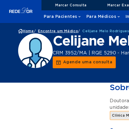
Marcar Consulta
Marcar Ex
Para Pacientes
Para Médicos
I
Home
/
Encontre um Médico
/
Celijane Melo Rodrigue
Celijane Me
CRM 3952/MA | RQE 5290 - Han
Agende uma consulta
Sobr
Doutora
unidad
Clínica 