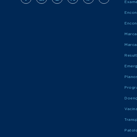
Exame
Encon
Encon
Marca
Marca
Resul
Emerg
Plano
Progr
Doen
Vacin
Trans
Patol