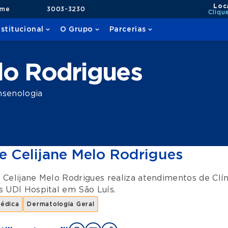
Loc
ame
3003-3230
Cliqu
nstitucional
O Grupo
Parcerias
s
lo Rodrigues
senologia
e Celijane Melo Rodrigues
 Celijane Melo Rodrigues realiza atendimentos de
Clí
es
UDI Hospital
em
São Luís
.
Médica
Dermatologia Geral