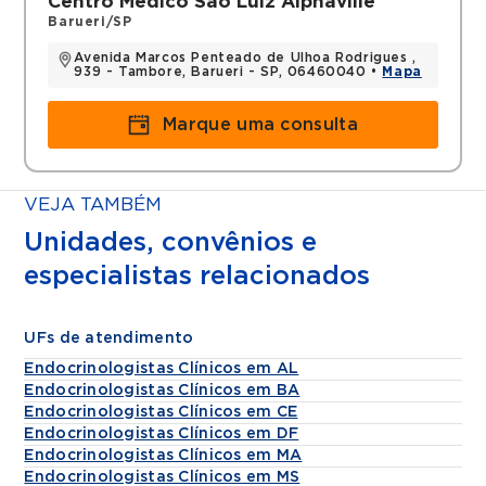
Centro Médico São Luiz Alphaville
Tiróide) (2011-2014)
Barueri/SP
Médica Endocrinologista na Clínica
Avenida Marcos Penteado de Ulhoa Rodrigues ,
Obesimed (Cirurgia Bariátrica) (2011-2014)
939 - Tambore, Barueri - SP, 06460040 •
Mapa
Médica Endocrinologista no Hospital Santa
Paula (2011-2025)
Marque uma consulta
Preceptoria na Pós Graduação da Faculdade
de Medicina Mandic (responsável pelo
módulo de Obesidade e Cirurgia Bariátrica)
VEJA TAMBÉM
(2024 até o momento)
Unidades, convênios e
Médica em Consultório Particular (2011 até
o momento)
especialistas relacionados
Títulos
UFs de atendimento
Título de especialista em Clínica Médica
Endocrinologistas Clínicos em AL
título de especialista em Endocrinologia e
Endocrinologistas Clínicos em BA
Metabologia
Endocrinologistas Clínicos em CE
Endocrinologistas Clínicos em DF
Endocrinologistas Clínicos em MA
Endocrinologistas Clínicos em MS