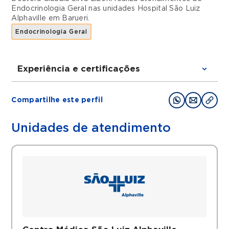
Endocrinologia Geral
nas unidades
Hospital São Luiz
Alphaville
em
Barueri
.
Endocrinologia Geral
Experiência e certificações
Graduações
Compartilhe este perfil
Formada pela Unifesp/ Escola Paulista de
Medicina
Unidades de atendimento
Residência em Clínica Médica pela Unifesp/
Escola Paulista de Medicina
Residência em Endocrinologia Unifesp/
Escola Paulista de Medicina
Histórico
Preceptoria na Faculdade de Medicina do
ABC (Ambulatório de Cirurgia Bariátrica e