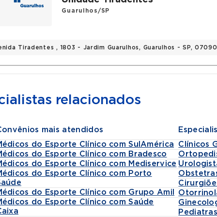
Guarulhos/SP
enida Tiradentes , 1803 - Jardim Guarulhos, Guarulhos - SP, 070
ialistas relacionados
Convênios mais atendidos
Especiali
Médicos do Esporte Clínico com SulAmérica
Clínicos 
Médicos do Esporte Clínico com Bradesco
Ortopedi
Médicos do Esporte Clínico com Mediservice
Urologist
Médicos do Esporte Clínico com Porto
Obstetra
Saúde
Cirurgiõe
Médicos do Esporte Clínico com Grupo Amil
Otorrinol
Médicos do Esporte Clínico com Saúde
Ginecolo
Caixa
Pediatra