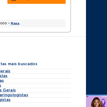
90000 •
Mapa
stas mais buscados
Gerais
stas
as
s
s Gerais
aringologistas
gistas
Agende
s
por