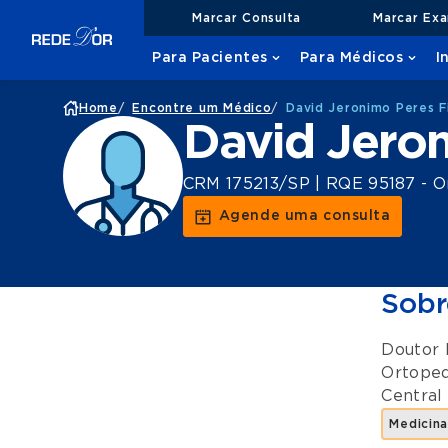
Marcar Consulta
Marcar Ex
Para Pacientes
Para Médicos
I
Home
/
Encontre um Médico
/
David Jeronimo Peres F
David Jeron
CRM 175213/SP | RQE 95187 - O
Agende uma consulta
Sobr
Doutor 
Ortoped
Central
Medicina