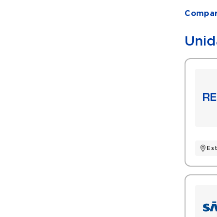
Compart
Unid
Es