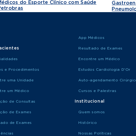
Médicos do Esporte Clínico com Saúde
Gastroen
Petrobras
Pneumolo
App Médicos
acientes
Resultado de Exames
ialidades
Encontre um Médico
s e Procedimentos
Estudos Cardiologia D'Or
tre uma Unidade
Auto-agendamento Cirúrgic
tre um Médico
Cursos e Palestras
Institucional
ção de Consultas
ção de Exames
Quem somos
tado de Exames
Histórico
ências
Nossas Políticas