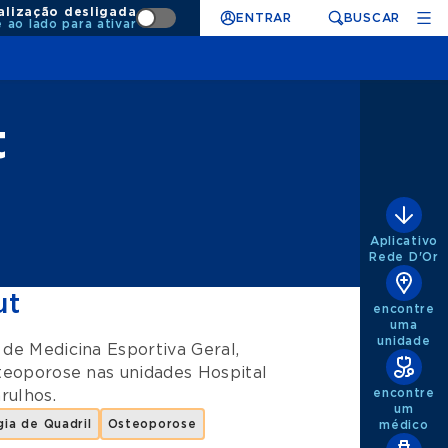
alização desligada
ENTRAR
BUSCAR
e ao lado para ativar
t
Aplicativo
Rede D'Or
ut
encontre
uma
unidade
s de
Medicina Esportiva Geral
,
teoporose
nas unidades
Hospital
encontre
rulhos
.
um
gia de Quadril
Osteoporose
médico