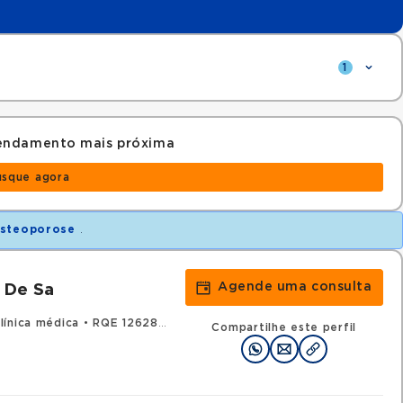
1
endamento mais próxima
usque agora
Osteoporose
.
Agende uma consulta
 De Sa
línica médica
•
RQE 126283 - Reumatologia
Compartilhe este perfil