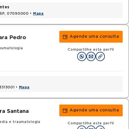
ntes
, SP, 07090000 •
Mapa
Agende uma consulta
ara Pedro
eumatologia
Compartilhe este perfil
03313001 •
Mapa
Agende uma consulta
ra Santana
edia e traumatologia
Compartilhe este perfil