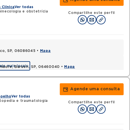
 Clínica
Ver todas
inecologia e obstetrícia
Compartilhe este perfil
asco, SP, 06086045 •
Mapa
eja mais locais
ambore, Barueri, SP, 06460040 •
Mapa
Agende uma consulta
Joelho
Ver todas
topedia e traumatologia
Compartilhe este perfil