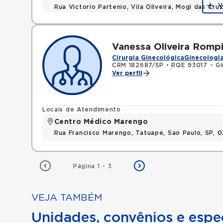
V
Rua Victorio Partenio, Vila Oliveira, Mogi das Cr
Vanessa Oliveira Rompin
Cirurgia Ginecológica
Ginecologia
CRM 182687/SP
•
RQE 93017 - Gi
Ver perfil
Locais de Atendimento
Centro Médico Marengo
Rua Francisco Marengo, Tatuape, Sao Paulo, SP, 
Página 1 - 3
VEJA TAMBÉM
Unidades, convênios e espec