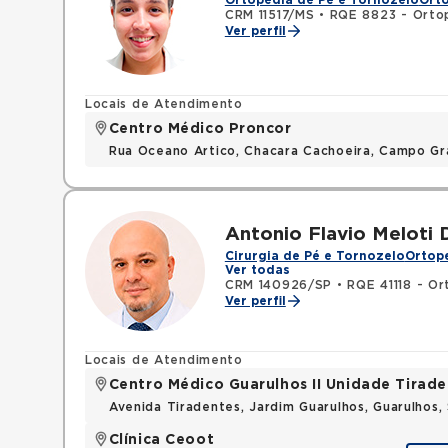
Ortopedia de Pé e Tornozelo
Orto
CRM 11517/MS
•
RQE 8823 - Ortop
Ver perfil
Locais de Atendimento
Centro Médico Proncor
Rua Oceano Artico, Chacara Cachoeira, Campo G
Antonio Flavio Meloti 
Cirurgia de Pé e Tornozelo
Ortope
Ver todas
CRM 140926/SP
•
RQE 41118 - Or
Ver perfil
Locais de Atendimento
Centro Médico Guarulhos II Unidade Tirade
Avenida Tiradentes, Jardim Guarulhos, Guarulhos
Clínica Ceoot