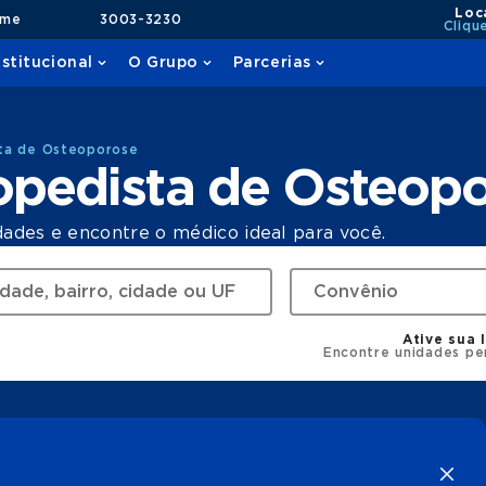
Loc
ame
3003-3230
Cliqu
nstitucional
O Grupo
Parcerias
ta de Osteoporose
opedista de Osteop
dades e encontre o médico ideal para você.
Ative sua 
Encontre unidades pe