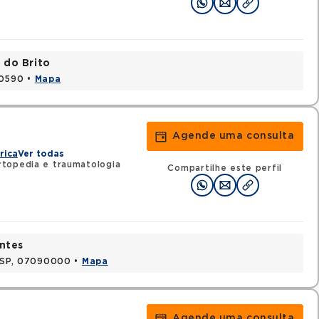
 do Brito
20590 •
Mapa
Agende uma consulta
rica
Ver todas
topedia e traumatologia
Compartilhe este perfil
ntes
, SP, 07090000 •
Mapa
Agende uma consulta