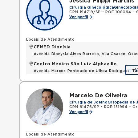
Jessica Filippi Martins
Cirurgia Ginecológica
Ginecologia
CRM 194719/SP
•
RQE 108064 - G
Ver perfil
Locais de Atendimento
CEMED Dionísia
Avenida Dionysia Alves Barreto, Vila Osasco, Os
Centro Médico São Luiz Alphaville
V
Avenida Marcos Penteado de Ulhoa Rodrigues, T
Marcelo De Oliveira
Cirurgia de Joelho
Ortopedia de 
CRM 91476/SP
•
RQE 131994 - Or
Ver perfil
Locais de Atendimento