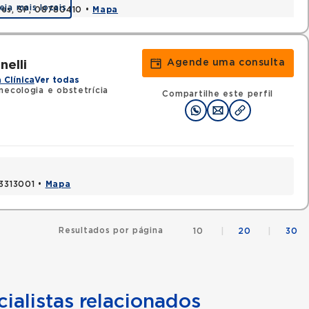
eja mais locais
uzes, SP, 08780410 •
Mapa
Agende uma consulta
elli
 Clínica
Ver todas
necologia e obstetrícia
Compartilhe este perfil
03313001 •
Mapa
Resultados por página
10
|
20
|
30
ialistas relacionados