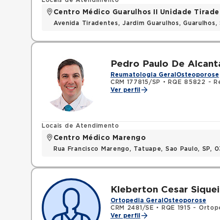
Locais de Atendimento
Centro Médico Guarulhos II Unidade Tirade
Avenida Tiradentes, Jardim Guarulhos, Guarulhos
Pedro Paulo De Alcant
Reumatologia Geral
Osteoporose
CRM 177815/SP
•
RQE 85822 - R
Ver perfil
Locais de Atendimento
Centro Médico Marengo
Rua Francisco Marengo, Tatuape, Sao Paulo, SP, 
Kleberton Cesar Siquei
Ortopedia Geral
Osteoporose
CRM 2481/SE
•
RQE 1915 - Ortop
Ver perfil