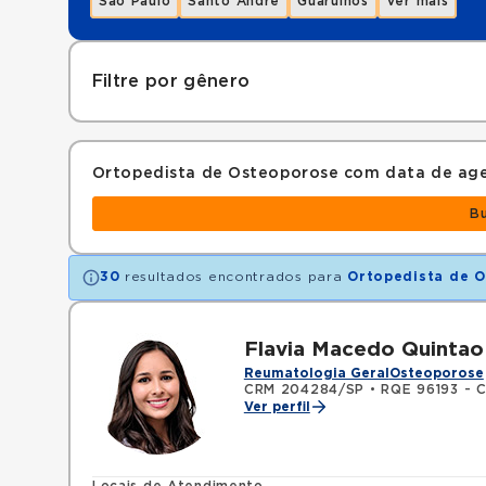
São Paulo
Santo André
Guarulhos
Ver mais
Filtre por gênero
Ortopedista de Osteoporose com data de ag
B
30
resultados encontrados para
Ortopedista de 
Flavia Macedo Quintao
Reumatologia Geral
Osteoporose
CRM 204284/SP
•
RQE 96193 - C
Ver perfil