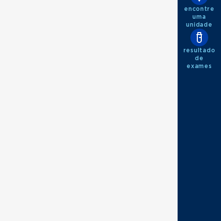
encontre
uma
unidade
resultado
de
exames