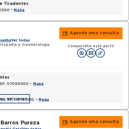
e Tiradentes
30560 •
Mapa
Agende uma consulta
Joelho
Ver todas
rtopedia e traumatologia
Compartilhe este perfil
ntes
, SP, 07090000 •
Mapa
eja mais locais
uzes, SP, 08780410 •
Mapa
Agende uma consulta
 Barros Pureza