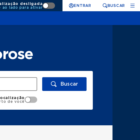
alização desligada
ENTRAR
BUSCAR
e ao lado para ativar
orose
Buscar
localização
rto de você