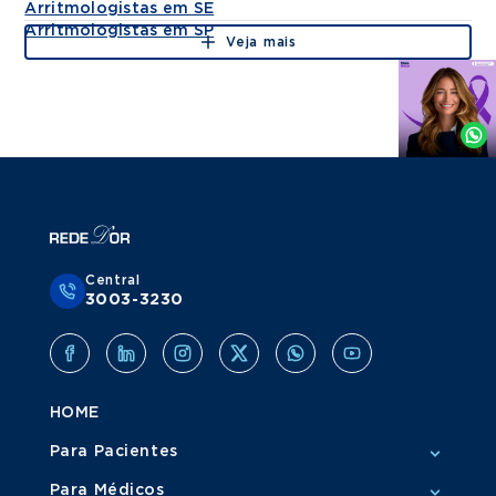
Arritmologistas em SE
Arritmologistas em SP
Veja mais
Agende
por
Whatsapp
Central
3003-3230
HOME
Para Pacientes
Para Médicos