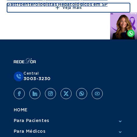
Gastroenterologistas Hepatológicos em SP
Veja mais
Agende
por
Whatsapp
Central
3003-3230
HOME
Para Pacientes
Para Médicos