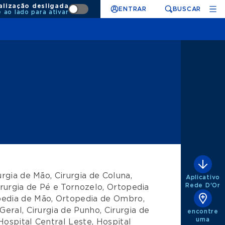
alização desligada
ENTRAR
BUSCAR
e ao lado para ativar
urgia de Mão
,
Cirurgia de Coluna
,
Aplicativo
Rede D'Or
irurgia de Pé e Tornozelo
,
Ortopedia
edia de Mão
,
Ortopedia de Ombro
,
Geral
,
Cirurgia de Punho
,
Cirurgia de
encontre
uma
Hospital Central Leste
,
Hospital