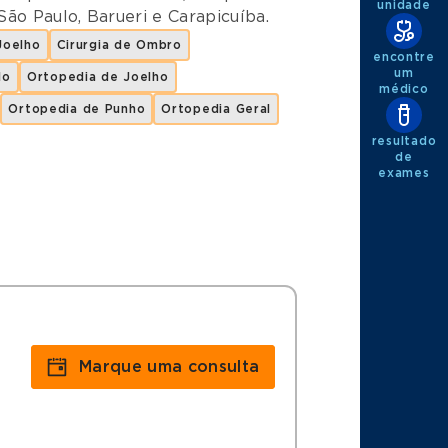
unidade
São Paulo
,
Barueri
e
Carapicuíba
.
Joelho
Cirurgia de Ombro
encontre
um
lo
Ortopedia de Joelho
médico
Ortopedia de Punho
Ortopedia Geral
resultado
de
exames
Marque uma consulta