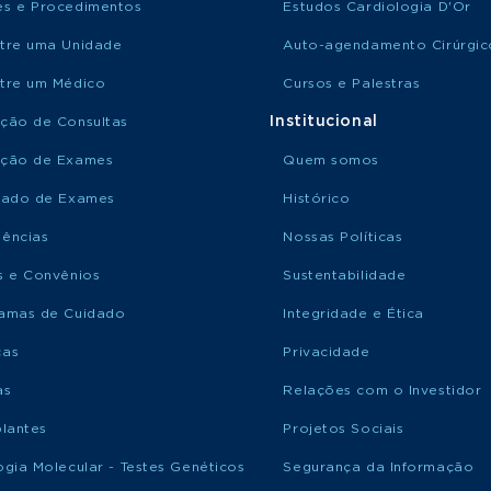
s e Procedimentos
Estudos Cardiologia D'Or
tre uma Unidade
Auto-agendamento Cirúrgic
tre um Médico
Cursos e Palestras
Institucional
ção de Consultas
ção de Exames
Quem somos
tado de Exames
Histórico
ências
Nossas Políticas
s e Convênios
Sustentabilidade
amas de Cuidado
Integridade e Ética
ças
Privacidade
as
Relações com o Investidor
plantes
Projetos Sociais
ogia Molecular - Testes Genéticos
Segurança da Informação