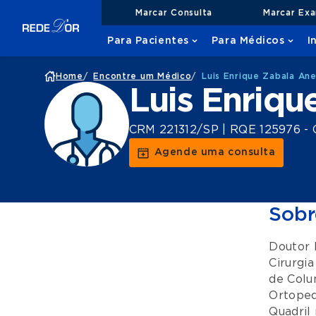
Marcar Consulta
Marcar Ex
Para Pacientes
Para Médicos
I
Home
/
Encontre um Médico
/
Luis Enrique Zabala An
Luis Enriqu
CRM 221312/SP | RQE 125976 - 
Agende uma consulta
Sobr
Doutor 
Cirurgi
de Colu
Ortoped
Quadril