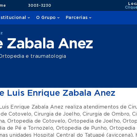
Loc
ame
3003-3230
Cliqu
nstitucional
O Grupo
Parcerias
ez
e Zabala Anez
Ortopedia e traumatologia
e Luis Enrique Zabala Anez
Luis Enrique Zabala Anez realiza atendimentos de
Cir
a de Cotovelo
,
Cirurgia de Joelho
,
Cirurgia de Ombro
,
C
na
,
Ortopedia de Cotovelo
,
Ortopedia de Joelho
,
Ortop
ia de Pé e Tornozelo
,
Ortopedia de Punho
,
Ortopedia 
nas unidades
Hospital Central do Tatuapé (aviccena)
,