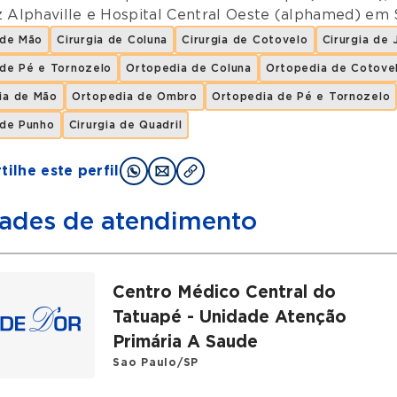
z Alphaville
e
Hospital Central Oeste (alphamed)
em
 de Mão
Cirurgia de Coluna
Cirurgia de Cotovelo
Cirurgia de 
 de Pé e Tornozelo
Ortopedia de Coluna
Ortopedia de Cotove
ia de Mão
Ortopedia de Ombro
Ortopedia de Pé e Tornozelo
 de Punho
Cirurgia de Quadril
ilhe este perfil
ades de atendimento
Centro Médico Central do
Tatuapé - Unidade Atenção
Primária A Saude
Sao Paulo/SP