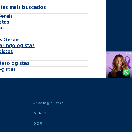
stas mais buscados
Gerais
stas
as
s
s Gerais
aringologistas
gistas
s
Agende
terologistas
por
gistas
Whatsapp
Oncologia D'Or
Rede Star
IDOR