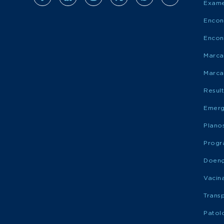
Exame
Encon
Encon
Marca
Marca
Resul
Emerg
Plano
Progr
Doen
Vacin
Trans
Patol