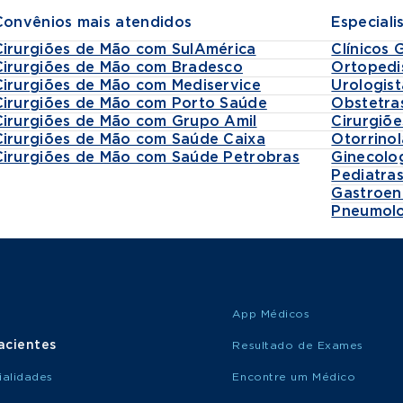
Convênios mais atendidos
Especiali
Cirurgiões de Mão com SulAmérica
Clínicos 
Cirurgiões de Mão com Bradesco
Ortopedi
Cirurgiões de Mão com Mediservice
Urologist
Cirurgiões de Mão com Porto Saúde
Obstetra
Cirurgiões de Mão com Grupo Amil
Cirurgiõe
Cirurgiões de Mão com Saúde Caixa
Otorrinol
Cirurgiões de Mão com Saúde Petrobras
Ginecolo
Pediatra
Gastroen
Pneumolo
App Médicos
acientes
Resultado de Exames
ialidades
Encontre um Médico