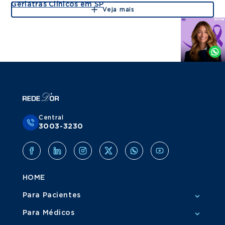
Geriatras Clínicos em SP
Veja mais
Agende
por
Whatsapp
Central
3003-3230
HOME
Para Pacientes
Para Médicos