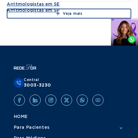
Arritmologistas em SE
Arritmologistas em SP
Veja mais
Agende
por
Whatsapp
Central
3003-3230
HOME
Para Pacientes