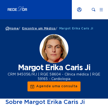
Home
/
Encontre um Médico
/
Margot Erika Caris Ji
Margot Erika Caris Ji
CRM 945056/RJ | RQE 58604 - Clínica médica | RQE
59165 - Cardiologia
Agende uma consulta
Sobre Margot Erika Caris Ji