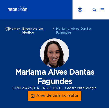
Home
/
Encontre um
/
Mariama Alves Dantas
Médico
Fagundes
Mariama Alves Dantas
Fagundes
CRM 21425/BA | RQE 16170 - Gastroenterologia
Agende uma consulta