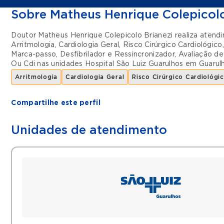
Sobre Matheus Henrique Colepicolo
Doutor Matheus Henrique Colepicolo Brianezi realiza atend
Arritmologia
,
Cardiologia Geral
,
Risco Cirúrgico Cardiológico
Marca-passo, Desfibrilador e Ressincronizador
,
Avaliação de
Ou Cdi
nas unidades
Hospital São Luiz Guarulhos
em
Guarul
Arritmologia
Cardiologia Geral
Risco Cirúrgico Cardiológi
Compartilhe este perfil
Unidades de atendimento