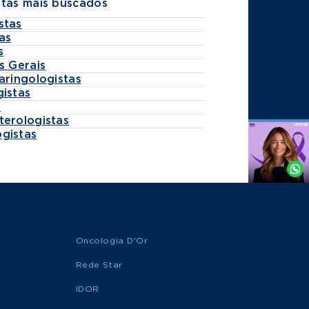
stas mais buscados
stas
as
s
s Gerais
aringologistas
gistas
s
terologistas
gistas
Agende
por
Whatsapp
Oncologia D'Or
Rede Star
IDOR