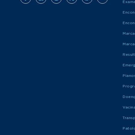
Exame
Encon
Encon
Marca
Marca
Resul
Emerg
Plano
Progr
Doen
Vacin
Trans
Patol