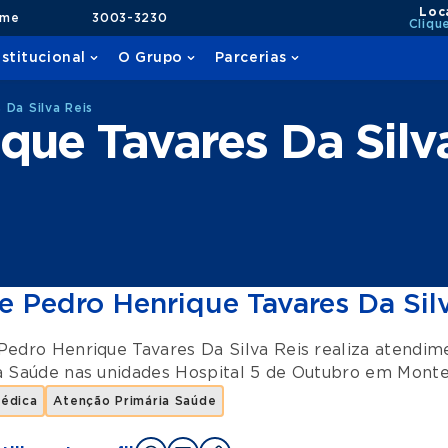
Loc
ame
3003-3230
Cliqu
nstitucional
O Grupo
Parcerias
 Da Silva Reis
que Tavares Da Silv
e Pedro Henrique Tavares Da Sil
Pedro Henrique Tavares Da Silva Reis realiza atendi
a Saúde
nas unidades
Hospital 5 de Outubro
em
Monte
Médica
Atenção Primária Saúde