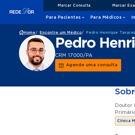
Marcar Consulta
Marcar Ex
Para Pacientes
Para Médicos
I
Home
/
Encontre um Médico
/
Pedro Henrique Tavares
Pedro Henri
CRM 17000/PA
Agende uma consulta
Sobr
Doutor 
Primári
Clínica 