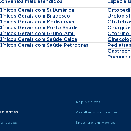
Convênios mais atendidos
Especiali
Clínicos Gerais com SulAmérica
Ortopedi
Clínicos Gerais com Bradesco
Urologist
Clínicos Gerais com Mediservice
Obstetra
Clínicos Gerais com Porto Saúde
Cirurgiõe
Clínicos Gerais com Grupo Amil
Otorrinol
Clínicos Gerais com Saúde Caixa
Ginecolo
Clínicos Gerais com Saúde Petrobras
Pediatra
Gastroen
Pneumolo
App Médicos
acientes
Resultado de Exames
ialidades
Encontre um Médico