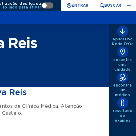
alização desligada
ENTRAR
BUSCAR
e ao lado para ativar
a Reis
Aplicativo
Rede D'Or
encontre
uma
unidade
encontre
va Reis
um
médico
mentos de
Clínica Médica
,
Atenção
resultado
 Castelo
.
de
exames