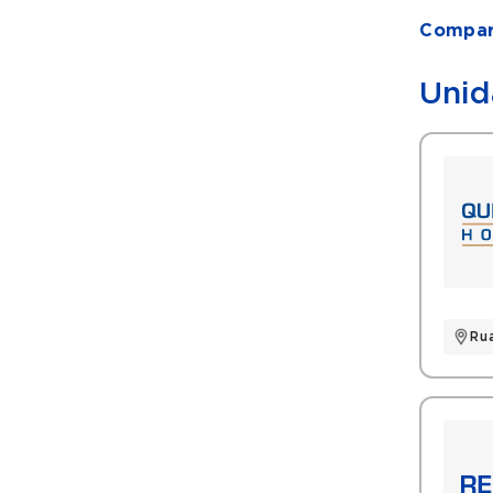
Compart
Unid
Ru