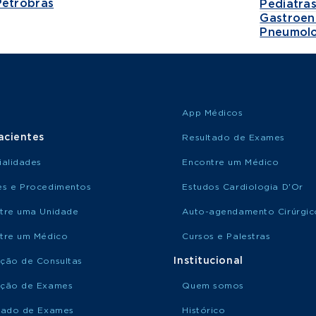
Petrobras
Pediatra
Gastroen
Pneumolo
App Médicos
acientes
Resultado de Exames
ialidades
Encontre um Médico
s e Procedimentos
Estudos Cardiologia D'Or
tre uma Unidade
Auto-agendamento Cirúrgic
tre um Médico
Cursos e Palestras
Institucional
ção de Consultas
ção de Exames
Quem somos
tado de Exames
Histórico