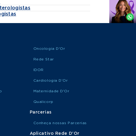
s
Agende
terologistas
por
gistas
Whatsapp
Oncologia D'Or
Rede Star
IDOR
Cardiologia D’Or
o
Maternidade D'Or
Qualicorp
Parcerias
Conheça nossas Parcerias
Aplicativo Rede D'Or