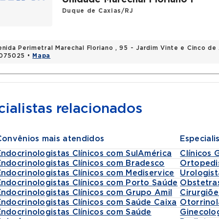
Duque de Caxias/RJ
enida Perimetral Marechal Floriano , 95 - Jardim Vinte e Cinco de
075025 •
Mapa
ialistas relacionados
Convênios mais atendidos
Especiali
Endocrinologistas Clínicos com SulAmérica
Clínicos 
Endocrinologistas Clínicos com Bradesco
Ortopedi
Endocrinologistas Clínicos com Mediservice
Urologist
Endocrinologistas Clínicos com Porto Saúde
Obstetra
Endocrinologistas Clínicos com Grupo Amil
Cirurgiõe
Endocrinologistas Clínicos com Saúde Caixa
Otorrinol
Endocrinologistas Clínicos com Saúde
Ginecolo