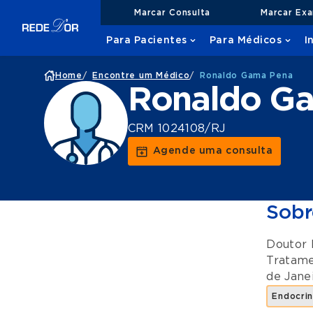
Marcar Consulta
Marcar Ex
Para Pacientes
Para Médicos
I
Home
/
Encontre um Médico
/
Ronaldo Gama Pena
Ronaldo G
CRM 1024108/RJ
Agende uma consulta
Sobr
Doutor 
Tratam
de Jane
Endocrin