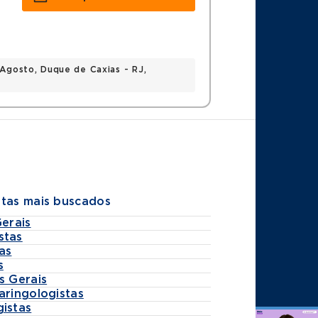
 Agosto, Duque de Caxias - RJ,
stas mais buscados
Gerais
stas
as
s
s Gerais
aringologistas
gistas