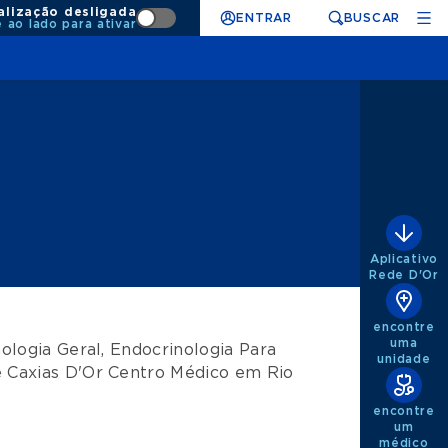
alização desligada
ENTRAR
BUSCAR
e ao lado para ativar
Aplicativo
Rede D'Or
encontre
uma
ologia Geral
,
Endocrinologia Para
unidade
e
Caxias D'Or Centro Médico
em
Rio
encontre
um
médico