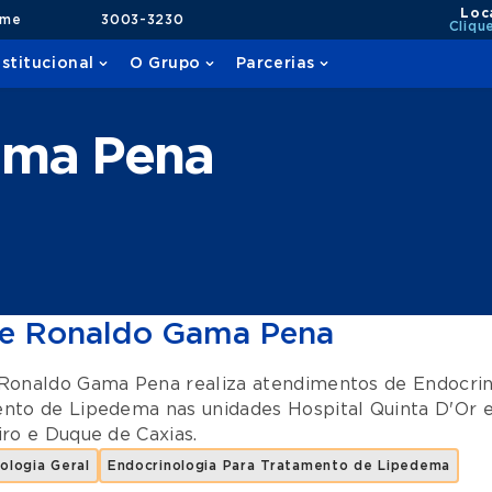
Loc
ame
3003-3230
Cliqu
nstitucional
O Grupo
Parcerias
ama Pena
e Ronaldo Gama Pena
Ronaldo Gama Pena realiza atendimentos de
Endocrin
ento de Lipedema
nas unidades
Hospital Quinta D'Or
iro
e
Duque de Caxias
.
ologia Geral
Endocrinologia Para Tratamento de Lipedema