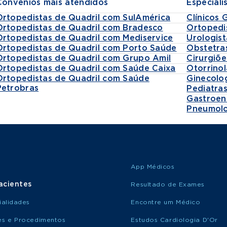
Convênios mais atendidos
Especiali
Ortopedistas de Quadril com SulAmérica
Clínicos 
Ortopedistas de Quadril com Bradesco
Ortopedi
Ortopedistas de Quadril com Mediservice
Urologist
Ortopedistas de Quadril com Porto Saúde
Obstetra
Ortopedistas de Quadril com Grupo Amil
Cirurgiõe
Ortopedistas de Quadril com Saúde Caixa
Otorrinol
Ortopedistas de Quadril com Saúde
Ginecolo
Petrobras
Pediatra
Gastroen
Pneumolo
App Médicos
acientes
Resultado de Exames
ialidades
Encontre um Médico
s e Procedimentos
Estudos Cardiologia D'Or