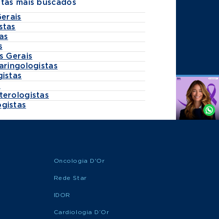
stas mais buscados
Gerais
stas
as
s
s Gerais
aringologistas
gistas
s
Agende
terologistas
por
gistas
Whatsapp
Oncologia D'Or
Rede Star
IDOR
Cardiologia D’Or