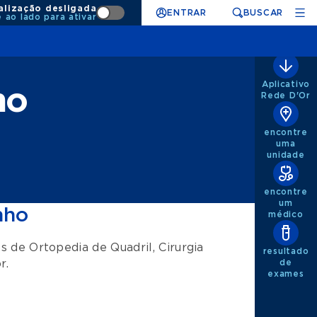
alização desligada
ENTRAR
BUSCAR
e ao lado para ativar
Aplicativo
ho
Rede D'Or
encontre
uma
unidade
encontre
um
nho
médico
os de
Ortopedia de Quadril
,
Cirurgia
resultado
r
.
de
exames