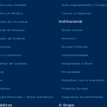
tre uma Unidade
Auto-agendamento Cirúrgic
tre um Médico
Cursos e Palestras
Institucional
ção de Consultas
ção de Exames
Quem somos
tado de Exames
Histórico
ências
Nossas Políticas
s e Convênios
Sustentabilidade
amas de Cuidado
Integridade e Ética
ças
Privacidade
as
Relações com o Investidor
plantes
Projetos Sociais
ogia Molecular - Testes Genéticos
Segurança da Informação
édicos
O Grupo