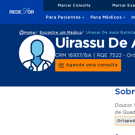
Marcar Consulta
Marcar Ex
Para Pacientes
Para Médicos
I
Home
/
Encontre um Médico
/
Uirassu De Assis Batist
Uirassu De 
CRM 16937/BA | RQE 7522 - Ort
Agende uma consulta
Sobr
Doutor 
de Quad
Ortopedi