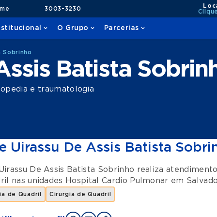
Loc
ame
3003-3230
Cliqu
nstitucional
O Grupo
Parcerias
a Sobrinho
Assis Batista Sobrin
opedia e traumatologia
e Uirassu De Assis Batista Sobri
Uirassu De Assis Batista Sobrinho realiza atendiment
ril
nas unidades
Hospital Cardio Pulmonar
em
Salvado
a de Quadril
Cirurgia de Quadril