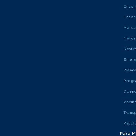
Encon
Encon
Marca
Marca
Resul
Emerg
Plano
Progr
Doen
Vacin
Trans
Patol
Para M