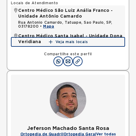
Locais de Atendimento
Centro Médico São Luiz Anália Franco -
Unidade Antônio Camardo
Rua Antonio Camardo, Tatuape, Sao Paulo, SP,
03178200 •
Mapa
Centro Médico Santa Isabel - Unidade Dona
Veridiana
Veja mais locais
Rua Dona Veridiana, Vila Buarque, Sao Paulo, SP,
01238010 •
Mapa
Compartilhe este perfil
Jeferson Machado Santa Rosa
Ortopedia de Quadril
Ortopedia Geral
Ver todas