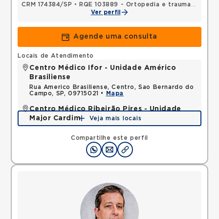
CRM 174384/SP
•
RQE 103889 - Ortopedia e traumatologia
Ver perfil
Agende uma consulta
Locais de Atendimento
Centro Médico Ifor - Unidade Américo
Brasiliense
Rua Americo Brasiliense, Centro, Sao Bernardo do
Campo, SP, 09715021 •
Mapa
Centro Médico Ribeirão Pires - Unidade
Major Cardim
Veja mais locais
Rua Major Cardim, Suissa, Ribeirao Pires, SP,
09424250 •
Mapa
Compartilhe este perfil