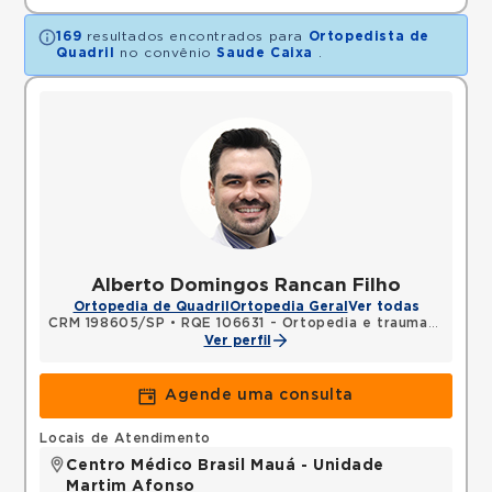
169
resultados encontrados para
Ortopedista de
Quadril
no convênio
Saude Caixa
.
Alberto Domingos Rancan Filho
Ortopedia de Quadril
Ortopedia Geral
Ver todas
CRM 198605/SP
•
RQE 106631 - Ortopedia e traumatologia
Ver perfil
Agende uma consulta
Locais de Atendimento
Centro Médico Brasil Mauá - Unidade
Martim Afonso