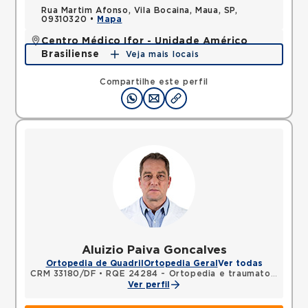
Rua Martim Afonso, Vila Bocaina, Maua, SP,
09310320 •
Mapa
Centro Médico Ifor - Unidade Américo
Brasiliense
Veja mais locais
Rua Americo Brasiliense, Centro, Sao Bernardo do
Campo, SP, 09715021 •
Mapa
Compartilhe este perfil
Aluizio Paiva Goncalves
Ortopedia de Quadril
Ortopedia Geral
Ver todas
CRM 33180/DF
•
RQE 24284 - Ortopedia e traumatologia
Ver perfil