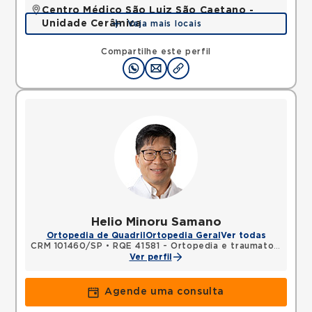
Centro Médico São Luiz São Caetano -
Unidade Cerâmica
Veja mais locais
Alameda Caulim, Ceramica, Sao Caetano do Sul,
SP, 09531195 •
Mapa
Compartilhe este perfil
Helio Minoru Samano
Ortopedia de Quadril
Ortopedia Geral
Ver todas
CRM 101460/SP
•
RQE 41581 - Ortopedia e traumatologia
Ver perfil
Agende uma consulta