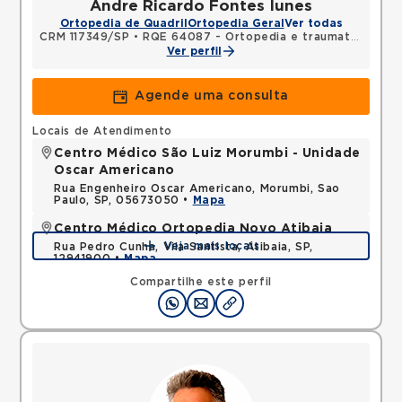
Andre Ricardo Fontes Iunes
Ortopedia de Quadril
Ortopedia Geral
Ver todas
CRM 117349/SP
•
RQE 64087 - Ortopedia e traumatologia
Ver perfil
Agende uma consulta
Locais de Atendimento
Centro Médico São Luiz Morumbi - Unidade
Oscar Americano
Rua Engenheiro Oscar Americano, Morumbi, Sao
Paulo, SP, 05673050 •
Mapa
Centro Médico Ortopedia Novo Atibaia
Veja mais locais
Rua Pedro Cunha, Vila Santista, Atibaia, SP,
12941900 •
Mapa
Compartilhe este perfil