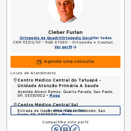
Cleber Furlan
Ortopedia de Quadril
Ortopedia Geral
Ver todas
CRM 113212/SP
•
RQE 67690 - Ortopedia e traumatologia
Ver perfil
Agende uma consulta
Locais de Atendimento
Centro Médico Central do Tatuapé -
Unidade Atenção Primária A Saude
Avenida Alvaro Ramos, Quarta Parada, Sao Paulo,
SP, 03330002 •
Mapa
Centro Médico Central Sul
Veja mais locais
Estrada de Itapecerica, Capao Redondo, Sao
Paulo, SP, 05858001 •
Mapa
Compartilhe este perfil